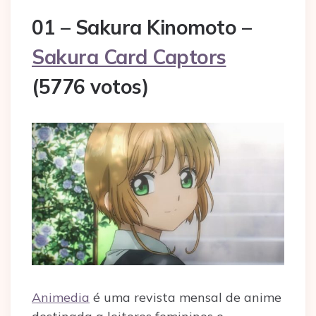
01 – Sakura Kinomoto –
Sakura Card Captors
(5776 votos)
Animedia
é uma revista mensal de anime