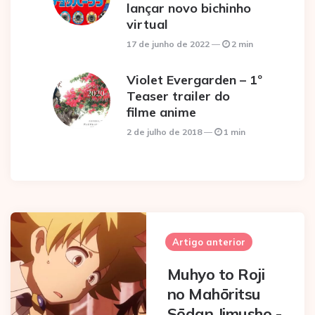
lançar novo bichinho
virtual
17 de junho de 2022
2 min
Violet Evergarden – 1º
Teaser trailer do
filme anime
2 de julho de 2018
1 min
Post
navigation
Artigo anterior
Muhyo to Roji
no Mahōritsu
Sōdan Jimusho -