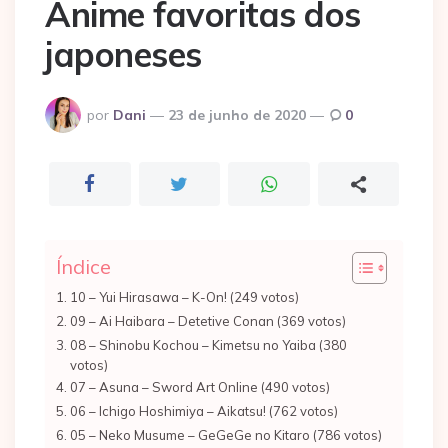
Anime favoritas dos
japoneses
Postado
por
Dani
23 de junho de 2020
0
por
Índice
10 – Yui Hirasawa – K-On! (249 votos)
09 – Ai Haibara – Detetive Conan (369 votos)
08 – Shinobu Kochou – Kimetsu no Yaiba (380
votos)
07 – Asuna – Sword Art Online (490 votos)
06 – Ichigo Hoshimiya – Aikatsu! (762 votos)
05 – Neko Musume – GeGeGe no Kitaro (786 votos)