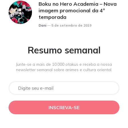
Boku no Hero Academia – Nova
imagem promocional da 4º
temporada
Posted
Dani
5 de setembro de 2019
Resumo semanal
Junte-se a mais de 10.000 otakus e receba a nossa
newsletter semanal sobre animes e cultura oriental.