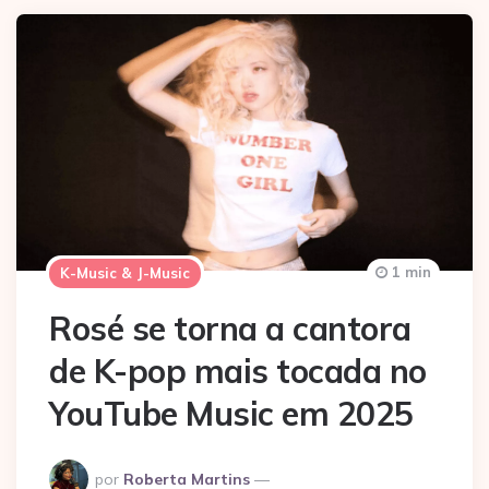
1 min
K-Music & J-Music
Rosé se torna a cantora
de K-pop mais tocada no
YouTube Music em 2025
Postado
por
Roberta Martins