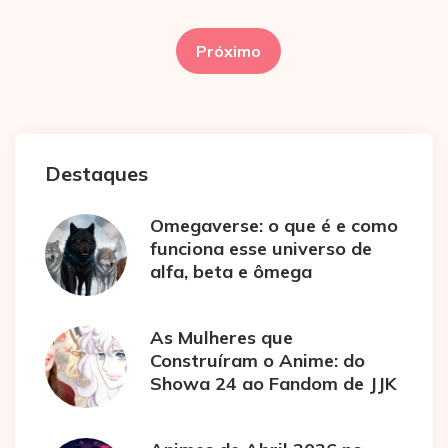
Paginação
de
Próximo
posts
Destaques
Omegaverse: o que é e como
funciona esse universo de
alfa, beta e ômega
As Mulheres que
Construíram o Anime: do
Showa 24 ao Fandom de JJK