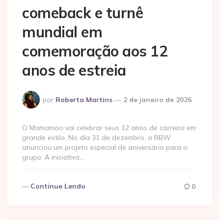
comeback e turnê
mundial em
comemoração aos 12
anos de estreia
Postado
por
Roberta Martins
2 de janeiro de 2026
por
O Mamamoo vai celebrar seus 12 anos de carreira em
grande estilo. No dia 31 de dezembro, a RBW
anunciou um projeto especial de aniversário para o
grupo. A iniciativa…
Continue Lendo
0