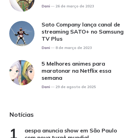
Posted
Dani
26 de março de 2023
Sato Company lança canal de
streaming SATO+ no Samsung
TV Plus
Posted
Dani
8 de março de 2023
5 Melhores animes para
maratonar na Netflix essa
semana
Posted
Dani
29 de agosto de 2025
Notícias
aespa anuncia show em São Paulo
com nova turnê mundial