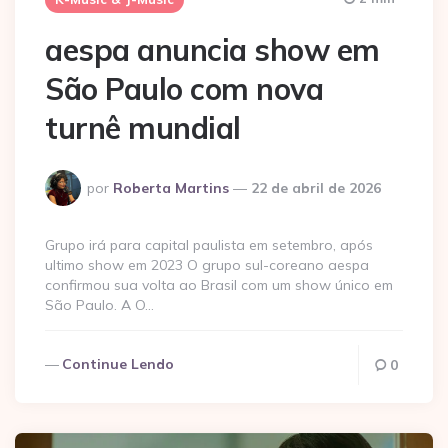
aespa anuncia show em
São Paulo com nova
turnê mundial
Postado
por
Roberta Martins
22 de abril de 2026
por
Grupo irá para capital paulista em setembro, após
ultimo show em 2023 O grupo sul-coreano aespa
confirmou sua volta ao Brasil com um show único em
São Paulo. A O…
Continue Lendo
0