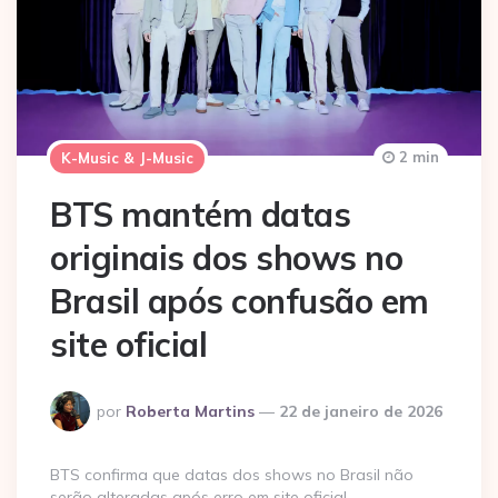
2 min
K-Music & J-Music
BTS mantém datas
originais dos shows no
Brasil após confusão em
site oficial
Postado
por
Roberta Martins
22 de janeiro de 2026
por
BTS confirma que datas dos shows no Brasil não
serão alteradas após erro em site oficial.