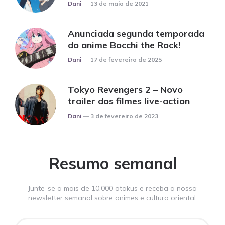
Posted
Dani
13 de maio de 2021
Anunciada segunda temporada
do anime Bocchi the Rock!
Posted
Dani
17 de fevereiro de 2025
Tokyo Revengers 2 – Novo
trailer dos filmes live-action
Posted
Dani
3 de fevereiro de 2023
Resumo semanal
Junte-se a mais de 10.000 otakus e receba a nossa
newsletter semanal sobre animes e cultura oriental.