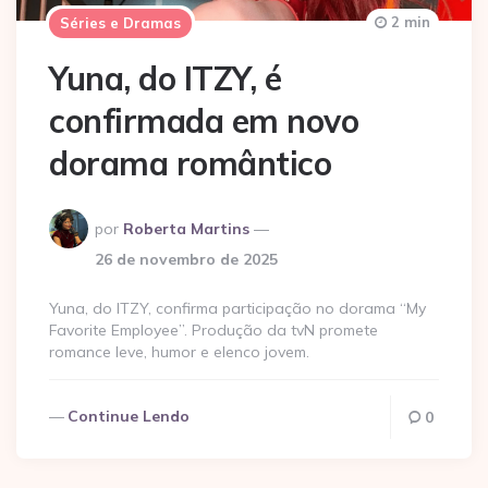
2 min
Séries e Dramas
Yuna, do ITZY, é
confirmada em novo
dorama romântico
Postado
por
Roberta Martins
por
26 de novembro de 2025
Yuna, do ITZY, confirma participação no dorama “My
Favorite Employee”. Produção da tvN promete
romance leve, humor e elenco jovem.
Continue Lendo
0