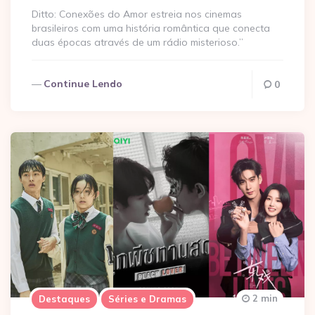
Ditto: Conexões do Amor estreia nos cinemas
brasileiros com uma história romântica que conecta
duas épocas através de um rádio misterioso.”
Continue Lendo
0
2 min
Destaques
Séries e Dramas