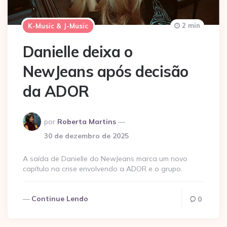
2 min
K-Music & J-Music
Danielle deixa o
NewJeans após decisão
da ADOR
Postado
por
Roberta Martins
por
30 de dezembro de 2025
A saída de Danielle do NewJeans marca um novo
capítulo na crise envolvendo a ADOR e o grupo.
Continue Lendo
0