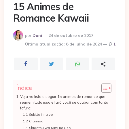
15 Animes de
Romance Kawaii
Postado
por
Dani
24 de outubro de 2017
por
Última atualização:
8 de julho de 2024
1
Índice
Veja na lista a seguir 15 animes de romance que
reúnem tudo isso e fará você se acabar com tanta
fofura:
Sukitte Ii na yo
Clannad
Shigatsu wa Kimi no Uso