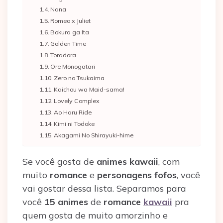
Nana
Romeo x Juliet
Bokura ga Ita
Golden Time
Toradora
Ore Monogatari
Zero no Tsukaima
Kaichou wa Maid-sama!
Lovely Complex
Ao Haru Ride
Kimi ni Todoke
Akagami No Shirayuki-hime
Se você gosta de
animes kawaii
, com
muito
romance
e
personagens fofos
, você
vai gostar dessa lista. Separamos para
você
15 animes
de
romance
kawaii
pra
quem gosta de muito amorzinho e