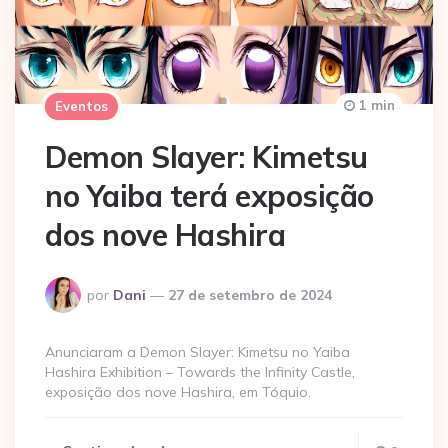
1 min
Eventos
Demon Slayer: Kimetsu
no Yaiba terá exposição
dos nove Hashira
Postado
por
Dani
27 de setembro de 2024
por
Anunciaram a Demon Slayer: Kimetsu no Yaiba
Hashira Exhibition – Towards the Infinity Castle,
exposição dos nove Hashira, em Tóquio.