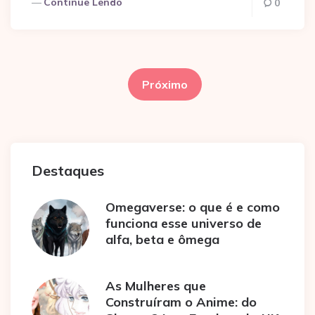
Continue Lendo
0
Paginação
de
Próximo
posts
Destaques
Omegaverse: o que é e como
funciona esse universo de
alfa, beta e ômega
As Mulheres que
Construíram o Anime: do