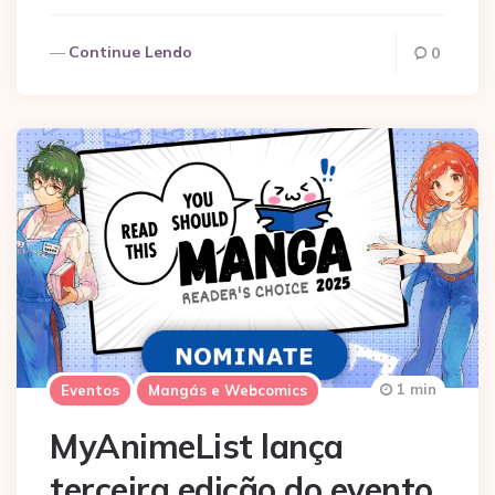
Continue Lendo
0
1 min
Eventos
Mangás e Webcomics
MyAnimeList lança
terceira edição do evento