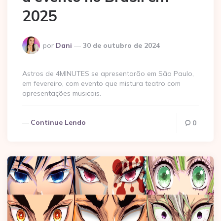
2025
Postado
por
Dani
30 de outubro de 2024
por
Astros de 4MINUTES se apresentarão em São Paulo,
em fevereiro, com evento que mistura teatro com
apresentações musicais.
Continue Lendo
0