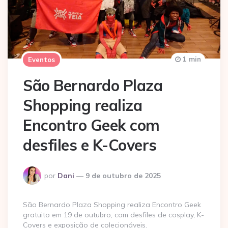
1 min
Eventos
São Bernardo Plaza
Shopping realiza
Encontro Geek com
desfiles e K-Covers
Postado
por
Dani
9 de outubro de 2025
por
São Bernardo Plaza Shopping realiza Encontro Geek
gratuito em 19 de outubro, com desfiles de cosplay, K-
Covers e exposição de colecionáveis.