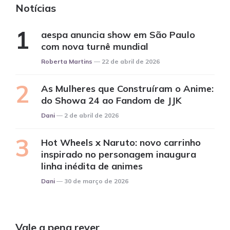
Notícias
aespa anuncia show em São Paulo
com nova turnê mundial
Posted
Roberta Martins
22 de abril de 2026
As Mulheres que Construíram o Anime:
do Showa 24 ao Fandom de JJK
Posted
Dani
2 de abril de 2026
Hot Wheels x Naruto: novo carrinho
inspirado no personagem inaugura
linha inédita de animes
Posted
Dani
30 de março de 2026
Vale a pena rever