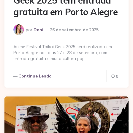
Geek 2025 tem entrada
gratuita em Porto Alegre
Postado
por
Dani
26 de setembro de 2025
por
Anime Festival Taikai Geek 2025 será realizado em
Porto Alegre nos dias 27 e 28 de setembro, com
entrada gratuita e muita cultura pop.
Continue Lendo
0