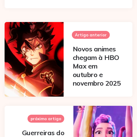
Post
navigation
Artigo anterior
Novos animes
chegam à HBO
Max em
outubro e
novembro 2025
próximo artigo
Guerreiras do