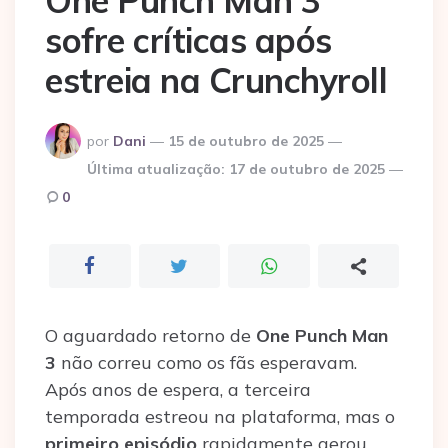
One Punch Man 3
sofre críticas após
estreia na Crunchyroll
Postado
por
Dani
15 de outubro de 2025
por
Última atualização:
17 de outubro de 2025
0
O aguardado retorno de
One Punch Man
3
não correu como os fãs esperavam.
Após anos de espera, a terceira
temporada estreou na plataforma, mas o
primeiro episódio
rapidamente gerou