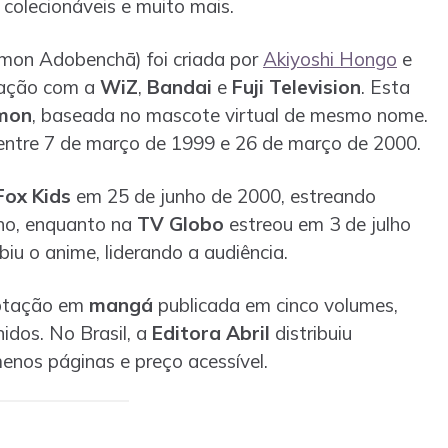
 colecionáveis e muito mais.
mon Adobenchā) foi criada por
Akiyoshi Hongo
e
ação com a
WiZ
,
Bandai
e
Fuji Television
. Esta
mon
, baseada no mascote virtual de mesmo nome.
entre 7 de março de 1999 e 26 de março de 2000.
Fox Kids
em 25 de junho de 2000, estreando
lho, enquanto na
TV Globo
estreou em 3 de julho
biu o anime, liderando a audiência.
aptação em
mangá
publicada em cinco volumes,
idos. No Brasil, a
Editora Abril
distribuiu
enos páginas e preço acessível.