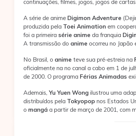
continuações, filmes, jogos, jogos de cartas
A série de anime
Digimon Adventure
(Deji
produzida pela
Toei Animation
em cooper
foi a primeira
série anime
da franquia
Digi
A transmissão do
anime
ocorreu no Japão 
No Brasil, o
anime
teve sua pré-estreia na
oficialmente na no canal a cabo em 1 de ju
de 2000. O programa
Férias Animadas
exi
Ademais,
Yu Yuen Wong
ilustrou uma ad
distribuídos pela
Tokyopop
nos Estados Un
o
mangá
a partir de março de 2001, com m