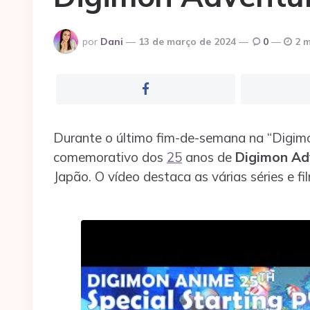
Postado
por
Dani
13 de março de 2024
0
2 m
por
Durante o último fim-de-semana na “Digim
comemorativo dos
25
anos de
Digimon Ad
Japão. O vídeo destaca as várias séries e fi