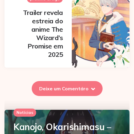
Trailer revela
estreia do
anime The
Wizard’s
Promise em
2025
Deixe um Comentáro
Notícias
Kanojo, Okarishimasu –