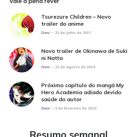
Vale a pena rever
Tsurezure Children – Novo
trailer do anime
Posted
Dani
21 de junho de 2017
Novo trailer de Okinawa de Suki
ni Natta
Posted
Dani
21 de agosto de 2024
Próximo capítulo do mangá My
Hero Academia adiado devido
saúde do autor
Posted
Dani
9 de fevereiro de 2024
Resumo semanal