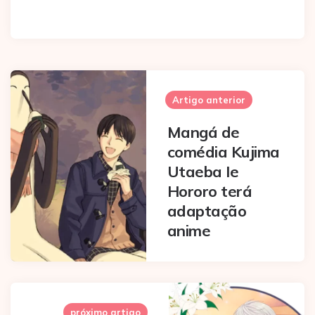
Post
navigation
Artigo anterior
Mangá de
comédia Kujima
Utaeba Ie
Hororo terá
adaptação
anime
próximo artigo