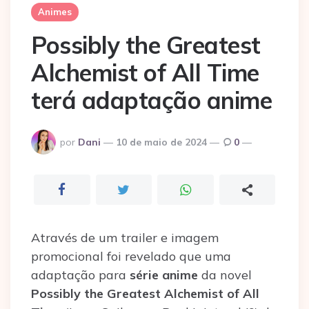
Animes
Possibly the Greatest
Alchemist of All Time
terá adaptação anime
Postado
por
Dani
10 de maio de 2024
0
por
Através de um trailer e imagem
promocional foi revelado que uma
adaptação para
série anime
da novel
Possibly the Greatest Alchemist of All