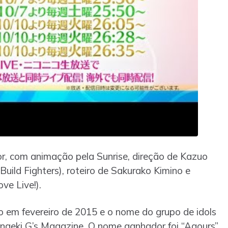
r, com animação pela Sunrise, direção de Kazuo
ild Fighters), roteiro de Sakurako Kimino e
ve Live!).
o em fevereiro de 2015 e o nome do grupo de idols
engeki G’s Magazine. O nome ganhador foi “Aqours”