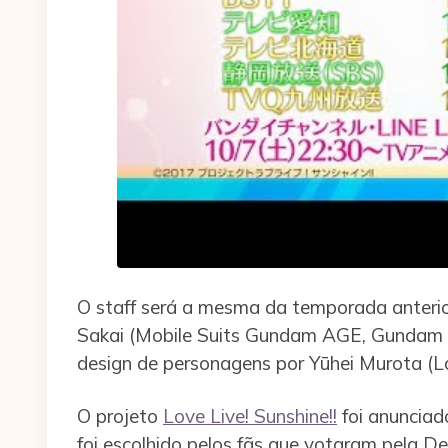
O staff será a mesma da temporada anterio
Sakai (Mobile Suits Gundam AGE, Gundam Bu
design de personagens por Yūhei Murota (Lo
O projeto
Love Live! Sunshine!!
foi anunciad
foi escolhido pelos fãs que votaram pela D