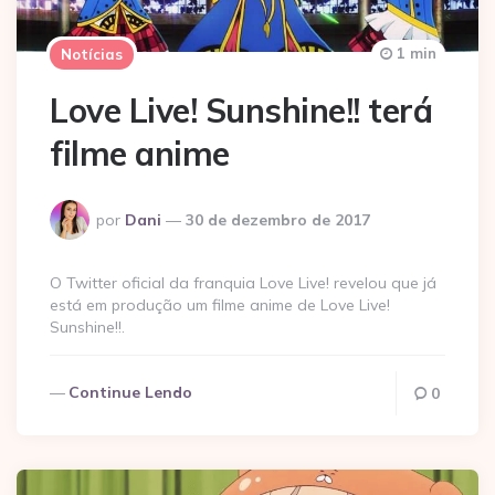
1 min
Notícias
Love Live! Sunshine!! terá
filme anime
Postado
por
Dani
30 de dezembro de 2017
por
O Twitter oficial da franquia Love Live! revelou que já
está em produção um filme anime de Love Live!
Sunshine!!.
Continue Lendo
0