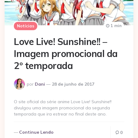
1 min
Notícias
Love Live! Sunshine!! –
Imagem promocional da
2º temporada
Postado
por
Dani
28 de junho de 2017
por
O site oficial da série anime Love Live! Sunshine!!
divulgou uma imagem promocional da segunda
temporada que ira estrear no final deste ano.
Continue Lendo
0