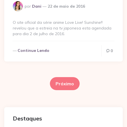
Postado
por
Dani
22 de maio de 2016
por
O site oficial da série anime Love Live! Sunshine!!
revelou que a estreia na tv japonesa esta agendada
para dia 2 de julho de 2016.
Continue Lendo
0
Paginação
de
Próximo
posts
Destaques