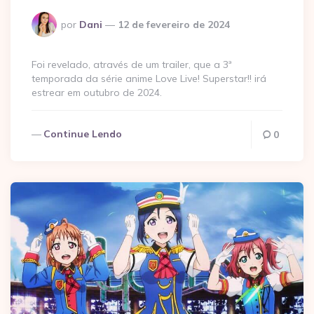
Postado
por
Dani
12 de fevereiro de 2024
por
Foi revelado, através de um trailer, que a 3ª
temporada da série anime Love Live! Superstar!! irá
estrear em outubro de 2024.
Continue Lendo
0