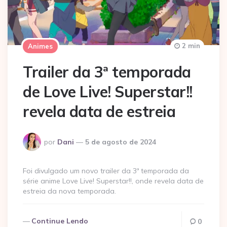
2 min
Animes
Trailer da 3ª temporada
de Love Live! Superstar!!
revela data de estreia
Postado
por
Dani
5 de agosto de 2024
por
Foi divulgado um novo trailer da 3ª temporada da
série anime Love Live! Superstar!!, onde revela data de
estreia da nova temporada.
Continue Lendo
0