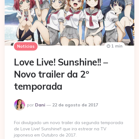
1 min
Notícias
Love Live! Sunshine!! –
Novo trailer da 2º
temporada
Postado
por
Dani
22 de agosto de 2017
por
Foi divulgado um novo trailer da segunda temporada
de Love Live! Sunshine!! que ira estrear na TV
japonesa em Outubro de 2017.