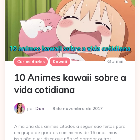
3 min
Curiosidades
Kawaii
10 Animes kawaii sobre a
vida cotidiana
Postado
por
Dani
9 de novembro de 2017
por
A maioria dos animes citados a seguir são feitos para
um grupo de garotas com menos de 16 anos, mas
isso não quer dizer que não vá agradar outros