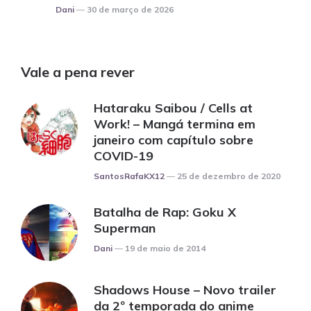
Posted
Dani
30 de março de 2026
Vale a pena rever
Hataraku Saibou / Cells at
Work! – Mangá termina em
janeiro com capítulo sobre
COVID-19
Posted
SantosRafaKX12
25 de dezembro de 2020
Batalha de Rap: Goku X
Superman
Posted
Dani
19 de maio de 2014
Shadows House – Novo trailer
da 2º temporada do anime