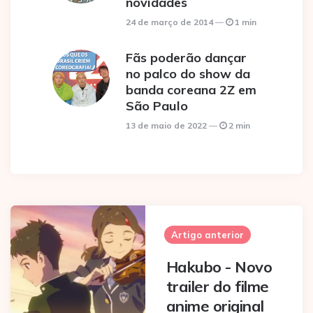
novidades
24 de março de 2014
1 min
Fãs poderão dançar
no palco do show da
banda coreana 2Z em
São Paulo
13 de maio de 2022
2 min
Post
navigation
Artigo anterior
Hakubo - Novo
trailer do filme
anime original