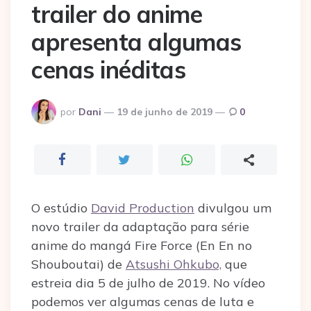
trailer do anime
apresenta algumas
cenas inéditas
Postado
por
Dani
19 de junho de 2019
0
por
O estúdio
David Production
divulgou um
novo trailer da adaptação para série
anime do mangá Fire Force (En En no
Shouboutai) de
Atsushi Ohkubo,
que
estreia dia 5 de julho de 2019. No vídeo
podemos ver algumas cenas de luta e