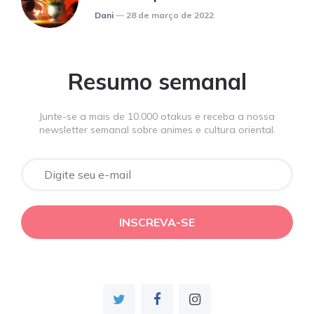
Posted
Dani
28 de março de 2022
Resumo semanal
Junte-se a mais de 10.000 otakus e receba a nossa
newsletter semanal sobre animes e cultura oriental.