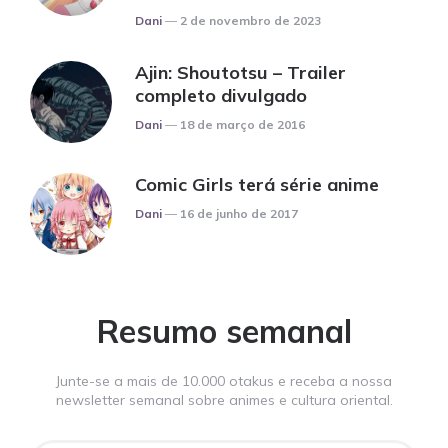
Posted
Dani
2 de novembro de 2023
Ajin: Shoutotsu – Trailer
completo divulgado
Posted
Dani
18 de março de 2016
Comic Girls terá série anime
Posted
Dani
16 de junho de 2017
Resumo semanal
Junte-se a mais de 10.000 otakus e receba a nossa
newsletter semanal sobre animes e cultura oriental.