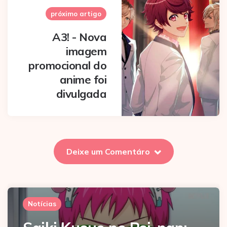
próximo artigo
A3! - Nova
imagem
promocional do
anime foi
divulgada
Deixe um Comentáro
Notícias