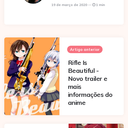
19 de março de 2020
1 min
Post
navigation
Artigo anterior
Rifle Is
Beautiful -
Novo trailer e
mais
informações do
anime