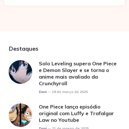
Destaques
Solo Leveling supera One Piece
e Demon Slayer e se torna o
anime mais avaliado da
Crunchyroll
Posted
Dani
18 de março de 2025
One Piece lança episódio
original com Luffy e Trafalgar
Law no Youtube
Posted
Dani
21 de janeiro de 2025