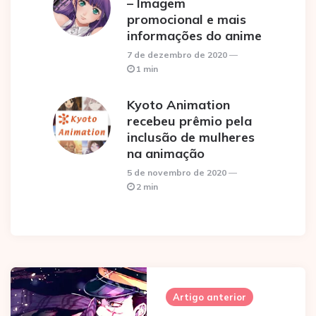
– Imagem
promocional e mais
informações do anime
7 de dezembro de 2020
1 min
Kyoto Animation
recebeu prêmio pela
inclusão de mulheres
na animação
5 de novembro de 2020
2 min
Post
navigation
Artigo anterior