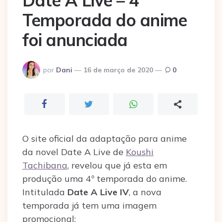
Date A Live – 4º
Temporada do anime
foi anunciada
Postado
por
Dani
16 de março de 2020
0
por
O site oficial da adaptação para anime
da novel Date A Live de
Koushi
Tachibana
, revelou que já esta em
produção uma 4º temporada do anime.
Intitulada
Date A Live IV
, a nova
temporada já tem uma imagem
promocional: