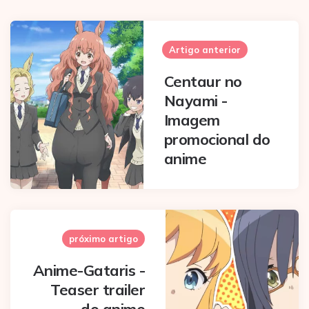
Post
navigation
Artigo anterior
Centaur no
Nayami -
Imagem
promocional do
anime
próximo artigo
Anime-Gataris -
Teaser trailer
do anime