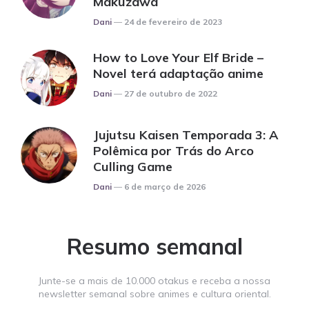
Makuzawa
Posted
Dani
24 de fevereiro de 2023
How to Love Your Elf Bride –
Novel terá adaptação anime
Posted
Dani
27 de outubro de 2022
Jujutsu Kaisen Temporada 3: A
Polêmica por Trás do Arco
Culling Game
Posted
Dani
6 de março de 2026
Resumo semanal
Junte-se a mais de 10.000 otakus e receba a nossa
newsletter semanal sobre animes e cultura oriental.