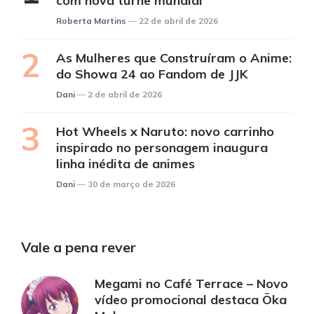
com nova turnê mundial
Posted
Roberta Martins
22 de abril de 2026
As Mulheres que Construíram o Anime:
do Showa 24 ao Fandom de JJK
Posted
Dani
2 de abril de 2026
Hot Wheels x Naruto: novo carrinho
inspirado no personagem inaugura
linha inédita de animes
Posted
Dani
30 de março de 2026
Vale a pena rever
Megami no Café Terrace – Novo
vídeo promocional destaca Ōka