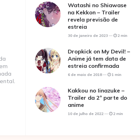
Watashi no Shiawase
na Kekkon – Trailer
revela previsão de
estreia
30 de janeiro de 2023
2 min
Dropkick on My Devil! –
 da
Anime já tem data de
estreia confirmada
 em
nada
6 de maio de 2018
1 min
ental.
Kakkou no Iinazuke –
Trailer da 2º parte do
anime
10 de julho de 2022
2 min