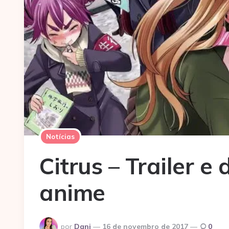
Notícias
Citrus – Trailer e
anime
Postado
por
Dani
16 de novembro de 2017
0