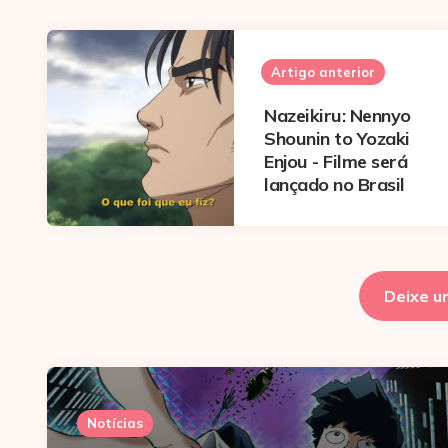
Post
navigation
Artigo anterior
Nazeikiru: Nennyo
Shounin to Yozaki
Enjou - Filme será
lançado no Brasil
Deixe u
Notícias