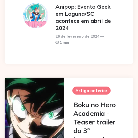
Anipop: Evento Geek
em Laguna/SC
acontece em abril de
2024
26 de fevereiro de 2024
2 min
Post
navigation
Artigo anterior
Boku no Hero
Academia -
Teaser trailer
da 3º