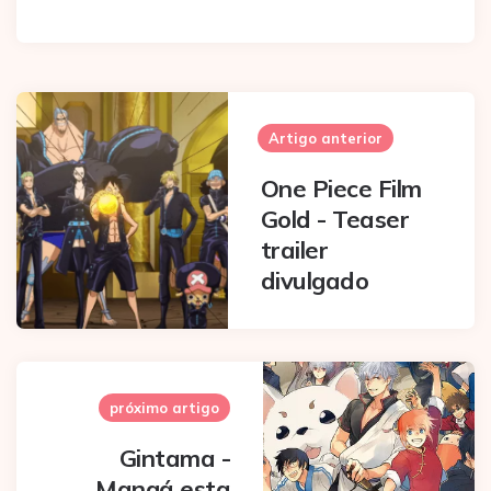
Post
navigation
Artigo anterior
One Piece Film
Gold - Teaser
trailer
divulgado
próximo artigo
Gintama -
Mangá esta