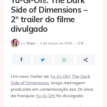
Yu-Gi-Oh!: The Dark
Side of Dimensions –
2º trailer do filme
divulgado
Postado
por
Dani
4 de março de 2016
0
por
Um novo trailer de
Yu-Gi-Oh!: The Dark
Side of Dimensions
, longa metragem
produzido em comemoração aos 20 anos
da franquia
Yu-Gi-Oh!
foi divulgado.