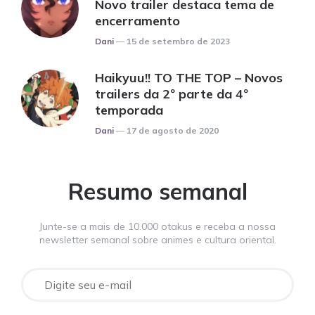
Novo trailer destaca tema de
encerramento
Posted
Dani
15 de setembro de 2023
Haikyuu!! TO THE TOP – Novos
trailers da 2º parte da 4º
temporada
Posted
Dani
17 de agosto de 2020
Resumo semanal
Junte-se a mais de 10.000 otakus e receba a nossa
newsletter semanal sobre animes e cultura oriental.