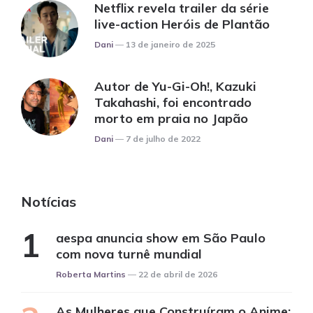
Netflix revela trailer da série
live-action Heróis de Plantão
Posted
Dani
13 de janeiro de 2025
Autor de Yu-Gi-Oh!, Kazuki
Takahashi, foi encontrado
morto em praia no Japão
Posted
Dani
7 de julho de 2022
Notícias
aespa anuncia show em São Paulo
com nova turnê mundial
Posted
Roberta Martins
22 de abril de 2026
As Mulheres que Construíram o Anime: