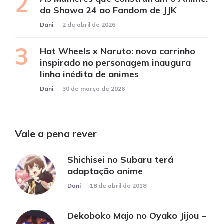
do Showa 24 ao Fandom de JJK
Posted
Dani
2 de abril de 2026
Hot Wheels x Naruto: novo carrinho
inspirado no personagem inaugura
linha inédita de animes
Posted
Dani
30 de março de 2026
Vale a pena rever
Shichisei no Subaru terá
adaptação anime
Posted
Dani
18 de abril de 2018
Dekoboko Majo no Oyako Jijou –