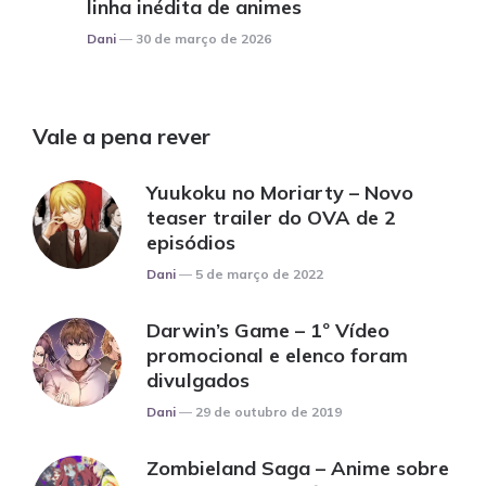
linha inédita de animes
Posted
Dani
30 de março de 2026
Vale a pena rever
Yuukoku no Moriarty – Novo
teaser trailer do OVA de 2
episódios
Posted
Dani
5 de março de 2022
Darwin’s Game – 1º Vídeo
promocional e elenco foram
divulgados
Posted
Dani
29 de outubro de 2019
Zombieland Saga – Anime sobre