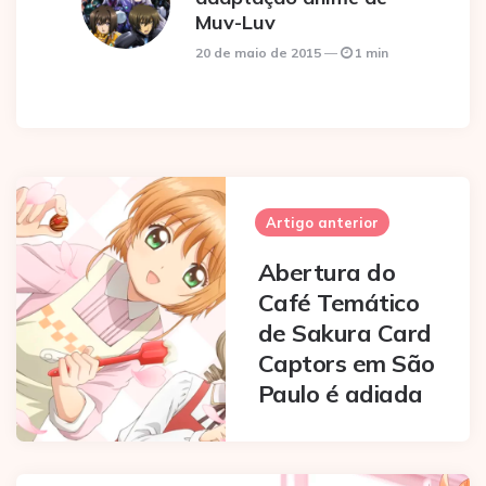
Muv-Luv
20 de maio de 2015
1 min
Post
navigation
Artigo anterior
Abertura do
Café Temático
de Sakura Card
Captors em São
Paulo é adiada