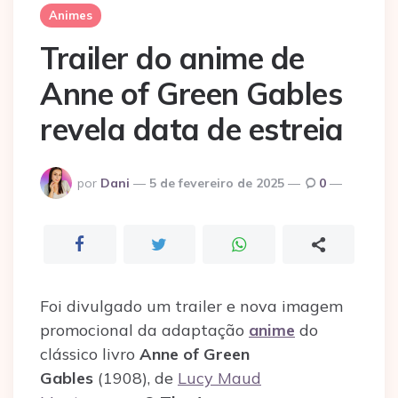
Animes
Trailer do anime de
Anne of Green Gables
revela data de estreia
Postado
por
Dani
5 de fevereiro de 2025
0
por
Foi divulgado um trailer e nova imagem
promocional da adaptação
anime
do
clássico livro
Anne of Green
Gables
(1908), de
Lucy Maud