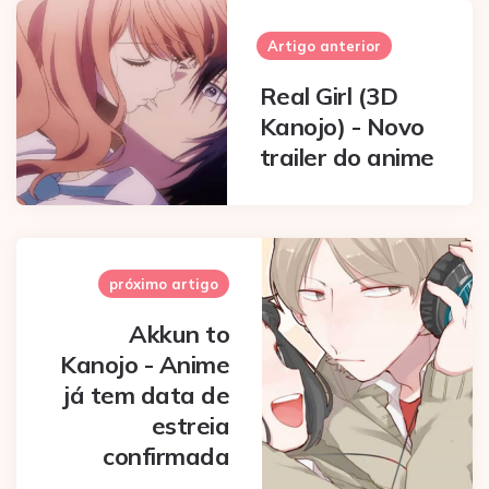
Post
navigation
Artigo anterior
Real Girl (3D
Kanojo) - Novo
trailer do anime
próximo artigo
Akkun to
Kanojo - Anime
já tem data de
estreia
confirmada