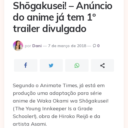
Shōgakusei! – Anúncio
do anime já tem 1º
trailer divulgado
Postado
por
Dani
7 de março de 2018
0
por
Segundo o Animate Times, já está em
produção uma adaptação para série
anime de Waka Okami wa Shōgakusei!
(The Young Innkeeper Is a Grade
Schooler!), obra de Hiroko Reijō e da
artista Asami.