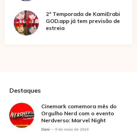
2ª Temporada de KamiErabi
GOD.app já tem previsão de
estreia
Destaques
Cinemark comemora mês do
Orgulho Nerd com o evento
Nerdverso: Marvel Night
Posted
Dani
9 de maio de 2024