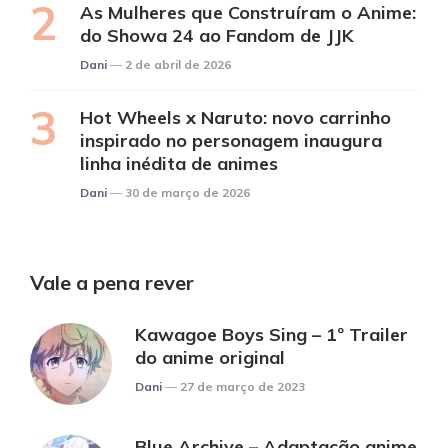
As Mulheres que Construíram o Anime:
do Showa 24 ao Fandom de JJK
Posted
Dani
2 de abril de 2026
Hot Wheels x Naruto: novo carrinho
inspirado no personagem inaugura
linha inédita de animes
Posted
Dani
30 de março de 2026
Vale a pena rever
Kawagoe Boys Sing – 1º Trailer
do anime original
Posted
Dani
27 de março de 2023
Blue Archive – Adaptação anime