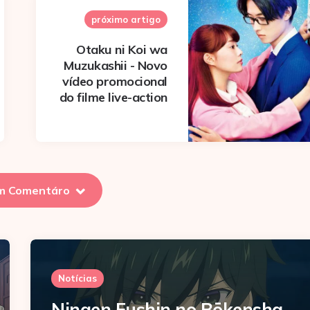
próximo artigo
Otaku ni Koi wa
Muzukashii - Novo
vídeo promocional
do filme live-action
m Comentáro
Notícias
Ningen Fushin no Bōkensha-