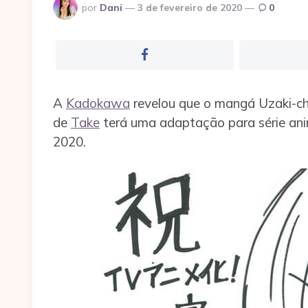
Postado
por
Dani
3 de fevereiro de 2020
0
por
A
Kadokawa
revelou que o mangá Uzaki-ch
de
Take
terá uma adaptação para série anim
2020.