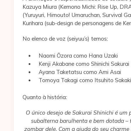
Kazuya Miura (Kemono Michi: Rise Up, DRA
(Yuruyuri, Himouto! Umaruchan, Survival G
Kurihara (sub-design de personagens de Ke
No elenco de voz (seiyuu’s) temos:
Naomi Ōzora como Hana Uzaki
Kenji Akabane como Shinichi Sakurai
Ayana Taketatsu como Ami Asai
Tomoya Takagi como Itsuhito Sakak
Quanto à história:
O único desejo de Sakurai Shinichi é um
subalterna barulhenta e bem dotada – t
zombar dele. Com a ajuda do seu charme d