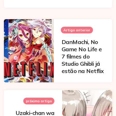
Post
navigation
Artigo anterior
DanMachi, No
Game No Life e
7 filmes do
Studio Ghibli já
estão na Netflix
próximo artigo
Uzaki-chan wa