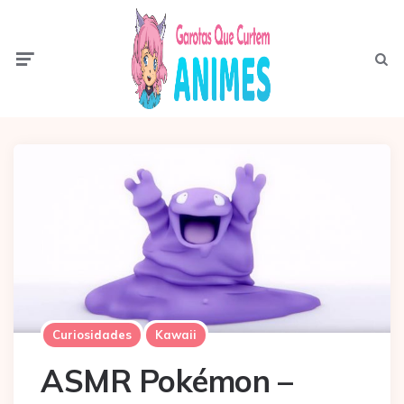
Menu
Pesqui
Curiosidades
Kawaii
ASMR Pokémon –