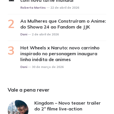
com nova turnê mundial
Posted
Roberta Martins
22 de abril de 2026
As Mulheres que Construíram o Anime:
do Showa 24 ao Fandom de JJK
Posted
Dani
2 de abril de 2026
Hot Wheels x Naruto: novo carrinho
inspirado no personagem inaugura
linha inédita de animes
Posted
Dani
30 de março de 2026
Vale a pena rever
Kingdom – Novo teaser trailer
do 2º filme live-action