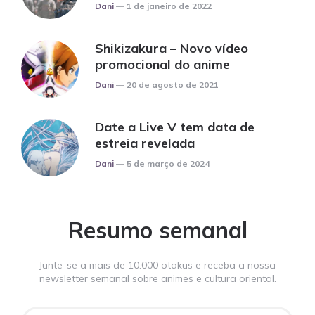
Posted
Dani
1 de janeiro de 2022
Shikizakura – Novo vídeo
promocional do anime
Posted
Dani
20 de agosto de 2021
Date a Live V tem data de
estreia revelada
Posted
Dani
5 de março de 2024
Resumo semanal
Junte-se a mais de 10.000 otakus e receba a nossa
newsletter semanal sobre animes e cultura oriental.