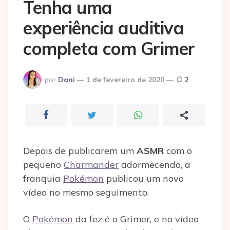
Tenha uma
experiência auditiva
completa com Grimer
Postado
por
Dani
1 de fevereiro de 2020
2
por
Depois de publicarem um
ASMR
com o
pequeno
Charmander
adormecendo, a
franquia
Pokémon
publicou um novo
vídeo no mesmo seguimento.
O
Pokémon
da fez é o Grimer, e no vídeo