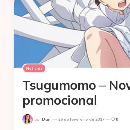
Notícias
Tsugumomo – Novo
promocional
Postado
por
Dani
26 de fevereiro de 2017
0
por