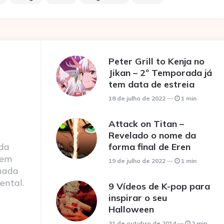
Peter Grill to Kenja no
Jikan – 2º Temporada já
tem data de estreia
18 de julho de 2022
1 min
Attack on Titan –
Revelado o nome da
 da
forma final de Eren
 em
19 de julho de 2022
1 min
nada
ental.
9 Vídeos de K-pop para
inspirar o seu
Halloween
31 de outubro de 2014
2 min