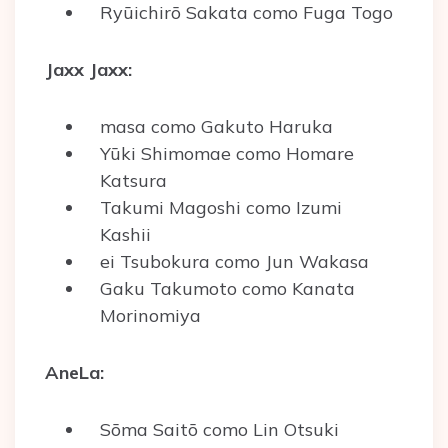
Ryūichirō Sakata como Fuga Togo
Jaxx Jaxx:
masa como Gakuto Haruka
Yūki Shimomae como Homare
Katsura
Takumi Magoshi como Izumi
Kashii
ei Tsubokura como Jun Wakasa
Gaku Takumoto como Kanata
Morinomiya
AneLa:
Sōma Saitō como Lin Otsuki