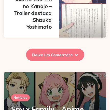
no Kanojo –
Trailer destaca
Shizuka
Yoshimoto
Deixe um Comentáro
Notícias
Spy x Family – Anime