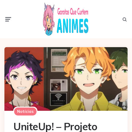
Menu
Pesqui
Notícias
UniteUp! – Projeto