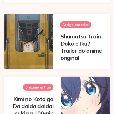
Post
navigation
Artigo anterior
Shumatsu Train
Doko e Iku? -
Trailer do anime
original
próximo artigo
Kimi no Koto ga
Daidaidaidaidai
suki na 100-nin