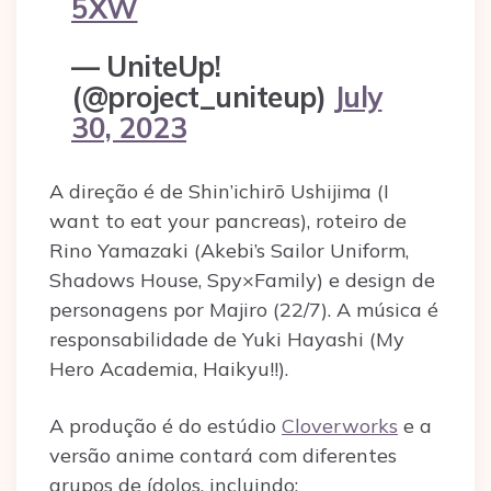
5XW
— UniteUp!
(@project_uniteup)
July
30, 2023
A direção é de Shin’ichirō Ushijima (I
want to eat your pancreas), roteiro de
Rino Yamazaki (Akebi’s Sailor Uniform,
Shadows House, Spy×Family) e design de
personagens por Majiro (22/7). A música é
responsabilidade de Yuki Hayashi (My
Hero Academia, Haikyu!!).
A produção é do estúdio
Cloverworks
e a
versão anime contará com diferentes
grupos de ídolos, incluindo: