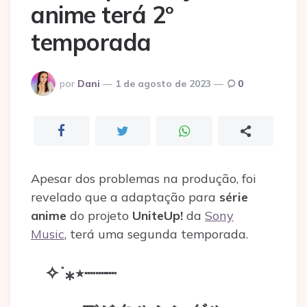
anime terá 2º
temporada
Postado
por
Dani
1 de agosto de 2023
0
por
Apesar dos problemas na produção, foi
revelado que a adaptação para
série
anime
do projeto
UniteUp!
da
Sony
Music
, terá uma segunda temporada.
✧˙⁎⋆┈┈┈