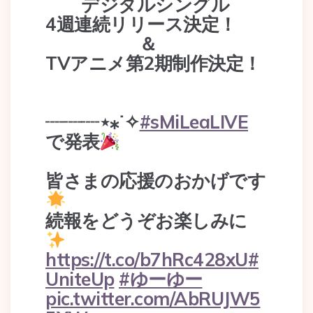
デジタルシングル
4週連続リリース決定！
＆
TVアニメ第2期制作決定！
┈┈┈⋆⁎˙✧
#sMiLeaLIVE
で発表
皆さまの応援のおかげです
続報をどうぞお楽しみに
https://t.co/b7hRc428xU
#
UniteUp
#ゆーゆー
pic.twitter.com/AbRUJW5