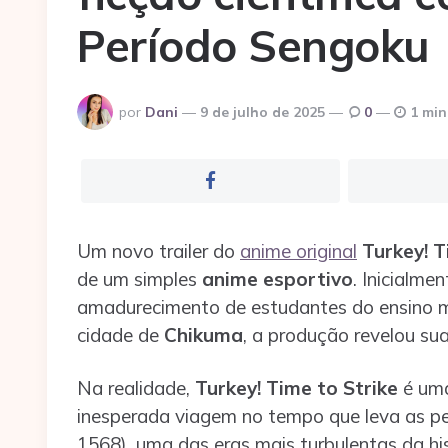
Período Sengoku
Postado
por
Dani
9 de julho de 2025
0
1 min
por
Um novo trailer do
anime original
Turkey! T
de um simples
anime esportivo
. Inicialm
amadurecimento de estudantes do ensino mé
cidade de
Chikuma
, a produção revelou su
Na realidade,
Turkey! Time to Strike
é uma
inesperada viagem no tempo que leva as p
1568), uma das eras mais turbulentas da hi