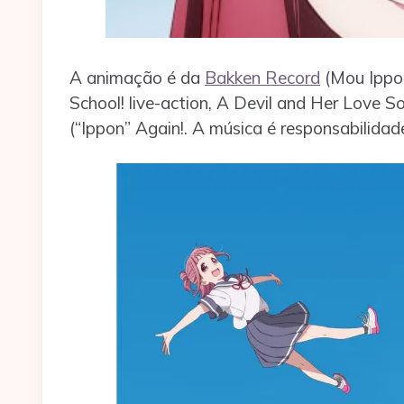
A animação é da
Bakken Record
(Mou Ippon
School! live-action, A Devil and Her Love 
(“Ippon” Again!. A música é responsabilida