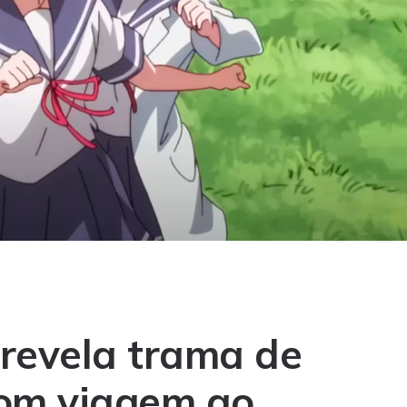
! revela trama de
 com viagem ao