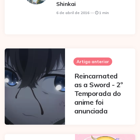
Shinkai
6 de abril de 2016
1 min
Post
navigation
Artigo anterior
Reincarnated
as a Sword - 2º
Temporada do
anime foi
anunciada