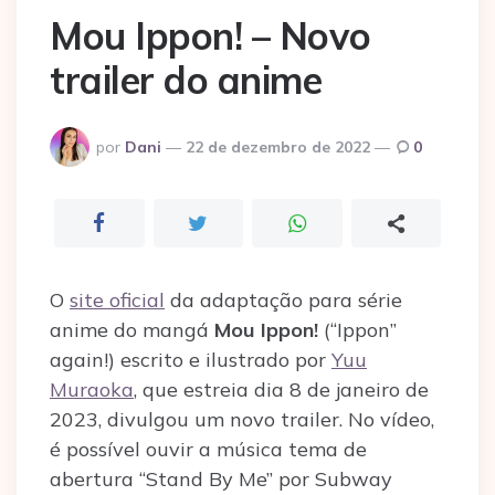
Mou Ippon! – Novo
trailer do anime
Postado
por
Dani
22 de dezembro de 2022
0
por
O
site oficial
da adaptação para série
anime do mangá
Mou Ippon!
(“Ippon”
again!) escrito e ilustrado por
Yuu
Muraoka
, que estreia dia 8 de janeiro de
2023, divulgou um novo trailer. No vídeo,
é possível ouvir a música tema de
abertura “Stand By Me” por Subway