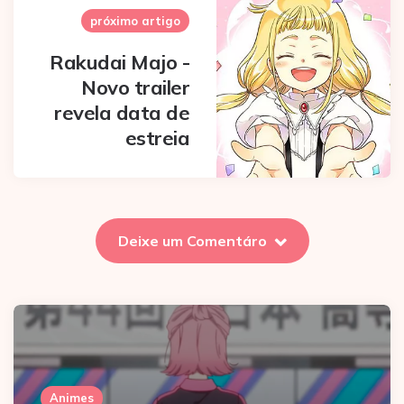
próximo artigo
Rakudai Majo -
Novo trailer
revela data de
estreia
Deixe um Comentáro
Animes