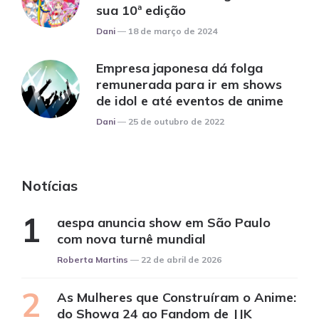
sua 10ª edição
Posted
Dani
18 de março de 2024
Empresa japonesa dá folga
remunerada para ir em shows
de idol e até eventos de anime
Posted
Dani
25 de outubro de 2022
Notícias
aespa anuncia show em São Paulo
com nova turnê mundial
Posted
Roberta Martins
22 de abril de 2026
As Mulheres que Construíram o Anime:
do Showa 24 ao Fandom de JJK