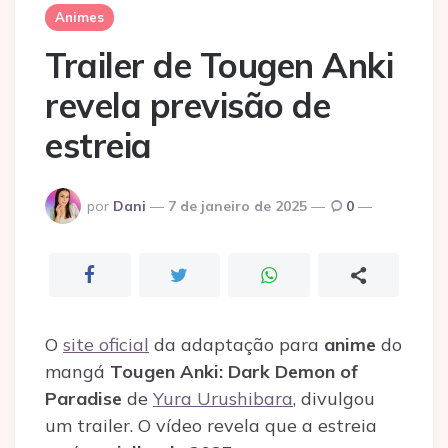
Animes
Trailer de Tougen Anki
revela previsão de
estreia
Postado
por
Dani
7 de janeiro de 2025
0
por
O
site oficial
da adaptação para
anime
do
mangá
Tougen Anki: Dark Demon of
Paradise
de
Yura Urushibara
, divulgou
um trailer. O vídeo revela que a estreia