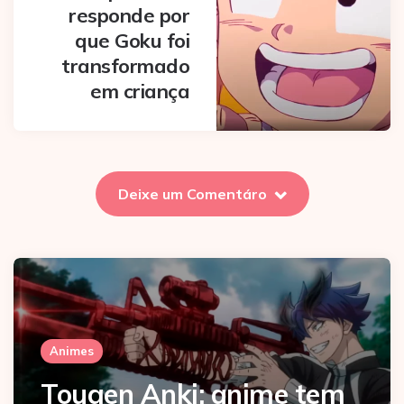
responde por
que Goku foi
transformado
em criança
Deixe um Comentáro
Animes
Tougen Anki: anime tem