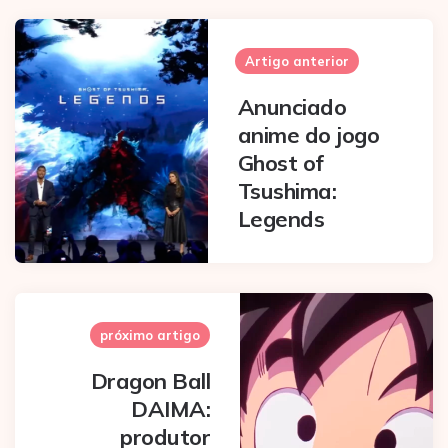
Post
navigation
Artigo anterior
Anunciado
anime do jogo
Ghost of
Tsushima:
Legends
próximo artigo
Dragon Ball
DAIMA:
produtor