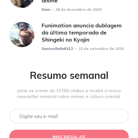
anime
Posted
Dani
28 de dezembro de 2018
Funimation anuncia dublagem
da última temporada de
Shingeki no Kyojin
Posted
SantosRafaKX12
22 de setembro de 2020
Resumo semanal
Junte-se a mais de 10.000 otakus e receba a nossa
newsletter semanal sobre animes e cultura oriental.