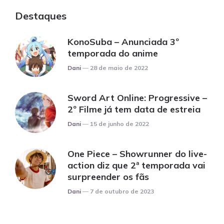
Destaques
KonoSuba – Anunciada 3º
temporada do anime
Posted
Dani
28 de maio de 2022
Sword Art Online: Progressive –
2º Filme já tem data de estreia
Posted
Dani
15 de junho de 2022
One Piece – Showrunner do live-
action diz que 2ª temporada vai
surpreender os fãs
Posted
Dani
7 de outubro de 2023