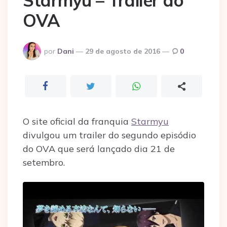
Starmyu – Trailer do
OVA
Postado
por
Dani
29 de agosto de 2016
0
por
O site oficial da franquia
Starmyu
divulgou um trailer do segundo episódio
do OVA que será lançado dia 21 de
setembro.