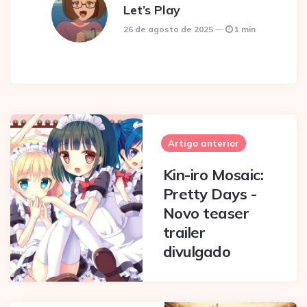
Let’s Play
26 de agosto de 2025
1 min
Post
navigation
Artigo anterior
Kin-iro Mosaic:
Pretty Days -
Novo teaser
trailer
divulgado