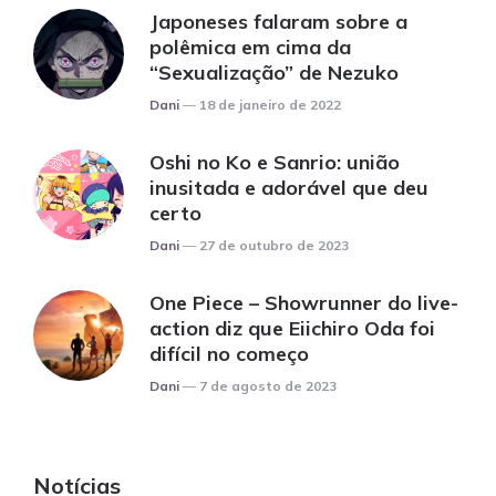
Japoneses falaram sobre a
polêmica em cima da
“Sexualização” de Nezuko
Posted
Dani
18 de janeiro de 2022
Oshi no Ko e Sanrio: união
inusitada e adorável que deu
certo
Posted
Dani
27 de outubro de 2023
One Piece – Showrunner do live-
action diz que Eiichiro Oda foi
difícil no começo
Posted
Dani
7 de agosto de 2023
Notícias