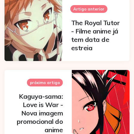
navigation
Artigo anterior
The Royal Tutor
- Filme anime já
tem data de
estreia
próximo artigo
Kaguya-sama:
Love is War -
Nova imagem
promocional do
anime