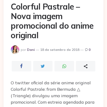
Colorful Pastrale –
Nova imagem
promocional do anime
original
Postado
por
Dani
18 de setembro de 2018
0
por
O twitter oficial da série anime original
Colorful Pastrale: from Bermuda △
(Triangle) divulgou uma imagem
promocional. Com estreia agendada para