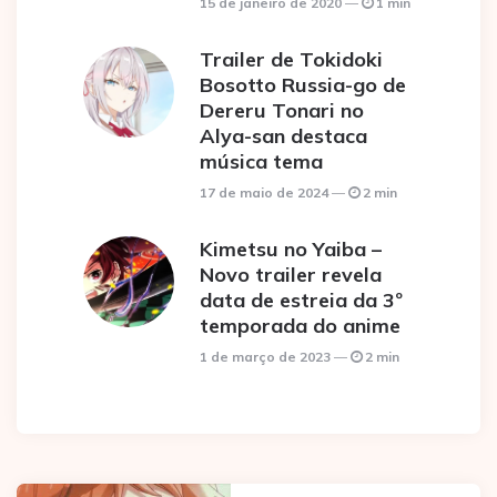
15 de janeiro de 2020
1 min
Trailer de Tokidoki
Bosotto Russia-go de
Dereru Tonari no
Alya-san destaca
música tema
17 de maio de 2024
2 min
Kimetsu no Yaiba –
Novo trailer revela
data de estreia da 3º
temporada do anime
1 de março de 2023
2 min
Post