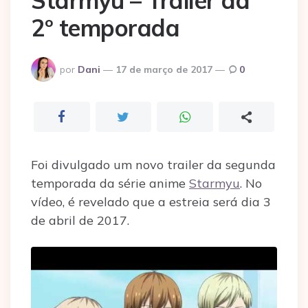
Starmyu – Trailer da
2º temporada
Postado
por
Dani
17 de março de 2017
0
por
Foi divulgado um novo trailer da segunda
temporada da série anime
Starmyu
. No
vídeo, é revelado que a estreia será dia 3
de abril de 2017.