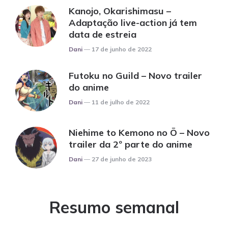
Kanojo, Okarishimasu –
Adaptação live-action já tem
data de estreia
Posted
Dani
17 de junho de 2022
Futoku no Guild – Novo trailer
do anime
Posted
Dani
11 de julho de 2022
Niehime to Kemono no Ō – Novo
trailer da 2º parte do anime
Posted
Dani
27 de junho de 2023
Resumo semanal