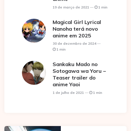
19 de março de 2021
1 min
Magical Girl Lyrical
Nanoha terá novo
anime em 2025
30 de dezembro de 2024
1 min
Sankaku Mado no
Sotogawa wa Yoru –
Teaser trailer do
anime Yaoi
1 de julho de 2021
1 min
Post