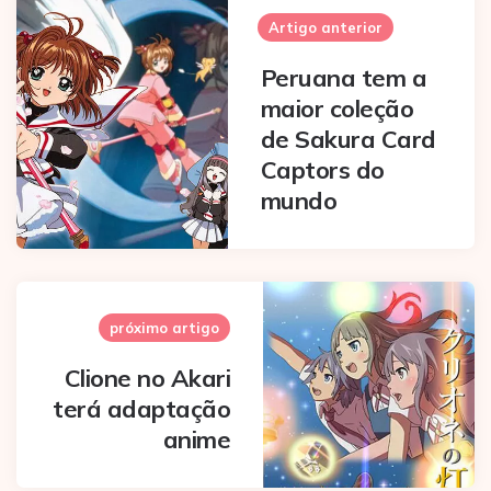
navigation
Artigo anterior
Peruana tem a
maior coleção
de Sakura Card
Captors do
mundo
próximo artigo
Clione no Akari
terá adaptação
anime