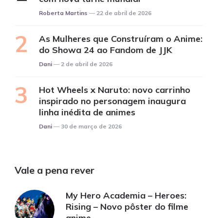
Posted
Roberta Martins
22 de abril de 2026
As Mulheres que Construíram o Anime:
do Showa 24 ao Fandom de JJK
Posted
Dani
2 de abril de 2026
Hot Wheels x Naruto: novo carrinho
inspirado no personagem inaugura
linha inédita de animes
Posted
Dani
30 de março de 2026
Vale a pena rever
My Hero Academia – Heroes:
Rising – Novo pôster do filme
anime