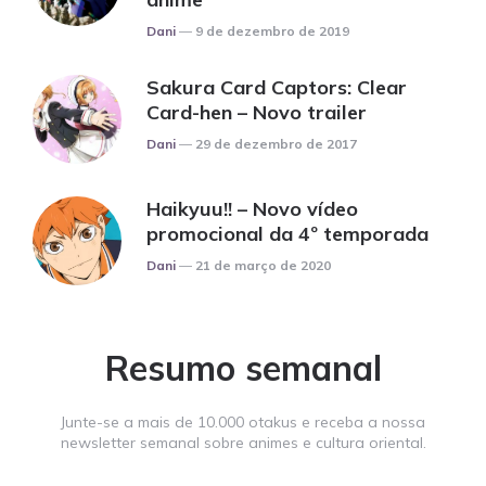
Posted
Dani
9 de dezembro de 2019
Sakura Card Captors: Clear
Card-hen – Novo trailer
Posted
Dani
29 de dezembro de 2017
Haikyuu!! – Novo vídeo
promocional da 4º temporada
Posted
Dani
21 de março de 2020
Resumo semanal
Junte-se a mais de 10.000 otakus e receba a nossa
newsletter semanal sobre animes e cultura oriental.