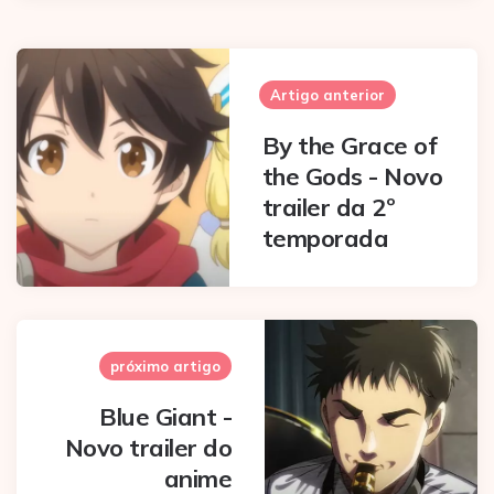
Post
navigation
Artigo anterior
By the Grace of
the Gods - Novo
trailer da 2º
temporada
próximo artigo
Blue Giant -
Novo trailer do
anime