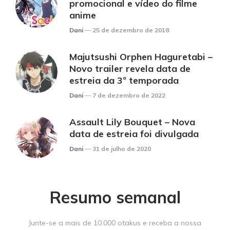
promocional e vídeo do filme
anime
Posted
Dani
25 de dezembro de 2018
Majutsushi Orphen Haguretabi –
Novo trailer revela data de
estreia da 3º temporada
Posted
Dani
7 de dezembro de 2022
Assault Lily Bouquet – Nova
data de estreia foi divulgada
Posted
Dani
31 de julho de 2020
Resumo semanal
Junte-se a mais de 10.000 otakus e receba a nossa