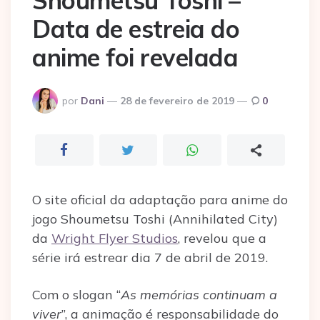
Shoumetsu Toshi –
Data de estreia do
anime foi revelada
Postado
por
Dani
28 de fevereiro de 2019
0
por
O site oficial da adaptação para anime do
jogo Shoumetsu Toshi (Annihilated City)
da
Wright Flyer Studios
, revelou que a
série irá estrear dia 7 de abril de 2019.
Com o slogan “
As memórias continuam a
viver
”, a animação é responsabilidade do