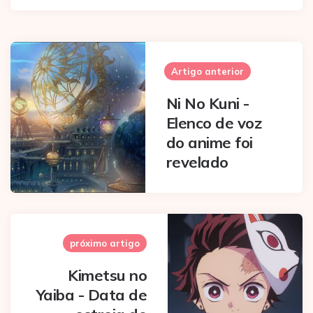
Post
navigation
Artigo anterior
Ni No Kuni -
Elenco de voz
do anime foi
revelado
próximo artigo
Kimetsu no
Yaiba - Data de