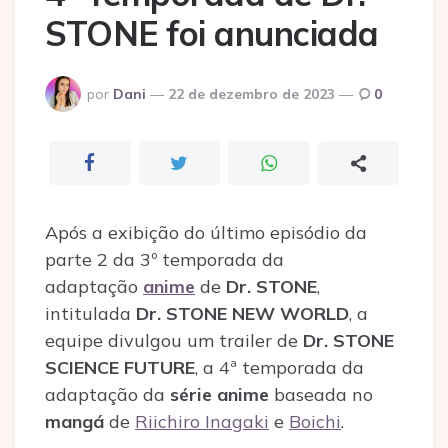
STONE foi anunciada
Postado
por
Dani
22 de dezembro de 2023
0
por
Após a exibição do último episódio da
parte 2 da 3º temporada da
adaptação
anime
de
Dr. STONE
,
intitulada
Dr. STONE NEW WORLD
, a
equipe divulgou um trailer de
Dr. STONE
SCIENCE FUTURE
, a 4ª temporada da
adaptação da
série anime
baseada no
mangá
de
Riichiro Inagaki
e
Boichi
.