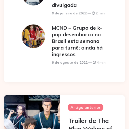
divulgada
9 de janeiro de 2022
2 min
MCND – Grupo de k-
pop desembarca no
Brasil esta semana
para turnê; ainda há
ingressos
9 de agosto de 2022
4 min
Post
navigation
Artigo anterior
Trailer de The
Blue Wolves of