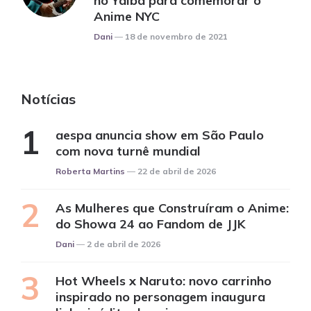
no Yaiba para comemorar o
Anime NYC
Posted
Dani
18 de novembro de 2021
Notícias
aespa anuncia show em São Paulo
com nova turnê mundial
Posted
Roberta Martins
22 de abril de 2026
As Mulheres que Construíram o Anime:
do Showa 24 ao Fandom de JJK
Posted
Dani
2 de abril de 2026
Hot Wheels x Naruto: novo carrinho
inspirado no personagem inaugura