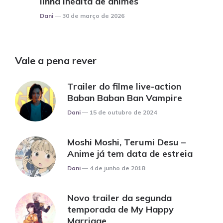
linha inédita de animes
Posted
Dani
30 de março de 2026
Vale a pena rever
Trailer do filme live-action
Baban Baban Ban Vampire
Posted
Dani
15 de outubro de 2024
Moshi Moshi, Terumi Desu –
Anime já tem data de estreia
Posted
Dani
4 de junho de 2018
Novo trailer da segunda
temporada de My Happy
Marriage