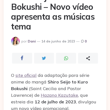
Bokushi – Novo vídeo
apresenta as músicas
tema
Postado
por
Dani
14 de junho de 2023
0
por
O
site oficial
da adaptação para série
anime do mangá
Shiro Seijo to Kuro
Bokushi
(Saint Cecilia and Pastor
Lawrence) de
Hazano Kazutake
, que
estreia dia
12 de julho de 2023
, divulgou
um novo vídeo promocional.