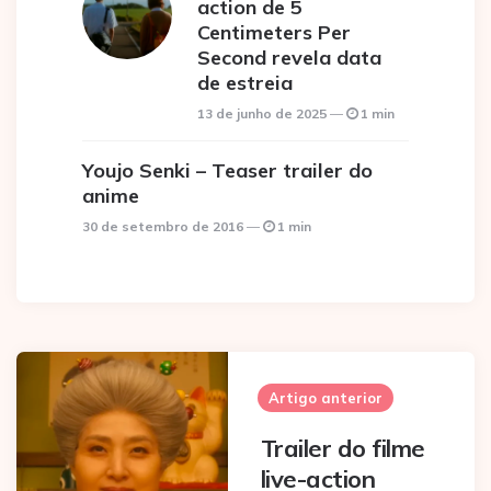
action de 5
Centimeters Per
Second revela data
de estreia
13 de junho de 2025
1 min
Youjo Senki – Teaser trailer do
anime
30 de setembro de 2016
1 min
Post
navigation
Artigo anterior
Trailer do filme
live-action