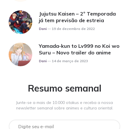
Jujutsu Kaisen – 2º Temporada
já tem previsão de estreia
Posted
Dani
19 de dezembro de 2022
Yamada-kun to Lv999 no Koi wo
Suru – Novo trailer do anime
Posted
Dani
14 de março de 2023
Resumo semanal
Junte-se a mais de 10.000 otakus e receba a nossa
newsletter semanal sobre animes e cultura oriental.