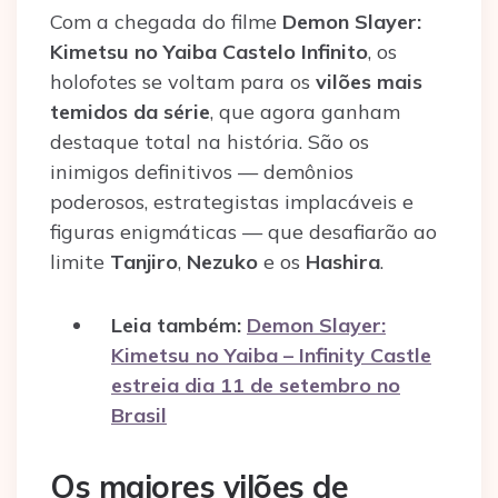
Com a chegada do filme
Demon Slayer:
Kimetsu no Yaiba Castelo Infinito
, os
holofotes se voltam para os
vilões mais
temidos da série
, que agora ganham
destaque total na história. São os
inimigos definitivos — demônios
poderosos, estrategistas implacáveis e
figuras enigmáticas — que desafiarão ao
limite
Tanjiro
,
Nezuko
e os
Hashira
.
Leia também:
Demon Slayer:
Kimetsu no Yaiba – Infinity Castle
estreia dia 11 de setembro no
Brasil
Os maiores vilões de