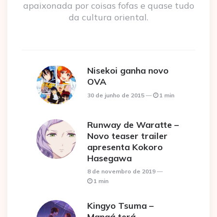
apaixonada por coisas fofas e quase tudo
da cultura oriental.
Nisekoi ganha novo
OVA
30 de junho de 2015
1 min
Runway de Waratte –
Novo teaser trailer
apresenta Kokoro
Hasegawa
8 de novembro de 2019
1 min
Kingyo Tsuma –
Mangá terá