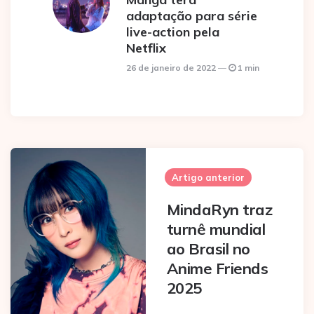
adaptação para série
live-action pela
Netflix
26 de janeiro de 2022
1 min
Post
navigation
Artigo anterior
MindaRyn traz
turnê mundial
ao Brasil no
Anime Friends
2025