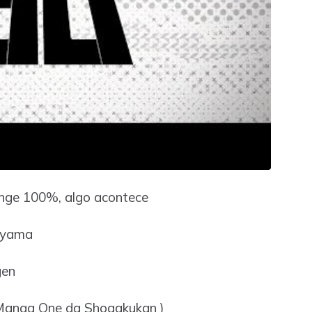
inge 100%, algo acontece
eyama
gen
a Manga One da Shogakukan )