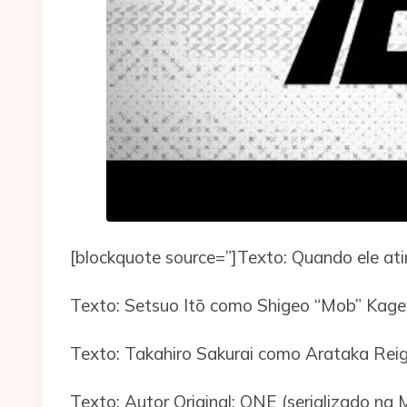
[blockquote source=”]Texto: Quando ele at
Texto: Setsuo Itō como Shigeo “Mob” Kag
Texto: Takahiro Sakurai como Arataka Rei
Texto: Autor Original: ONE (serializado n