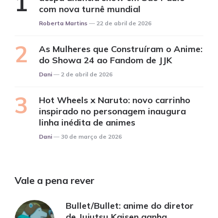
com nova turnê mundial
Posted
Roberta Martins
22 de abril de 2026
As Mulheres que Construíram o Anime:
do Showa 24 ao Fandom de JJK
Posted
Dani
2 de abril de 2026
Hot Wheels x Naruto: novo carrinho
inspirado no personagem inaugura
linha inédita de animes
Posted
Dani
30 de março de 2026
Vale a pena rever
Bullet/Bullet: anime do diretor
de Jujutsu Kaisen ganha