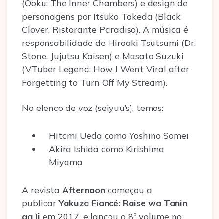
(Ōoku: The Inner Chambers) e design de
personagens por Itsuko Takeda (Black
Clover, Ristorante Paradiso). A música é
responsabilidade de Hiroaki Tsutsumi (Dr.
Stone, Jujutsu Kaisen) e Masato Suzuki
(VTuber Legend: How I Went Viral after
Forgetting to Turn Off My Stream).
No elenco de voz (seiyuu’s), temos:
Hitomi Ueda como Yoshino Somei
Akira Ishida como Kirishima
Miyama
A revista
Afternoon
começou a
publicar
Yakuza Fiancé: Raise wa Tanin
ga Ii
em 2017, e lançou o 8º volume no