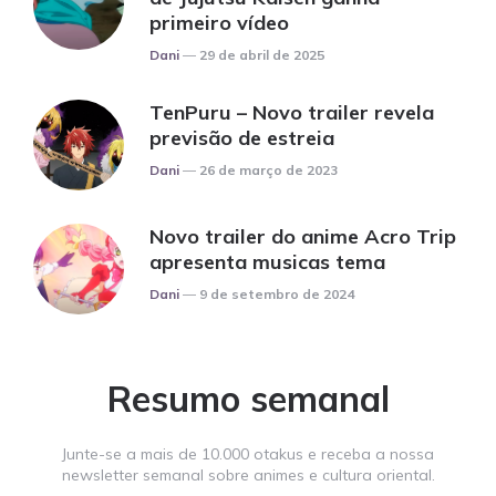
primeiro vídeo
Posted
Dani
29 de abril de 2025
TenPuru – Novo trailer revela
previsão de estreia
Posted
Dani
26 de março de 2023
Novo trailer do anime Acro Trip
apresenta musicas tema
Posted
Dani
9 de setembro de 2024
Resumo semanal
Junte-se a mais de 10.000 otakus e receba a nossa
newsletter semanal sobre animes e cultura oriental.