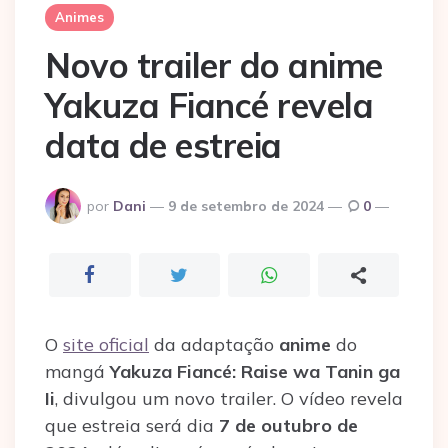
Animes
Novo trailer do anime
Yakuza Fiancé revela
data de estreia
Postado
por
Dani
9 de setembro de 2024
0
por
O
site oficial
da adaptação
anime
do
mangá
Yakuza Fiancé: Raise wa Tanin ga
Ii
, divulgou um novo trailer. O vídeo revela
que estreia será dia
7 de outubro de