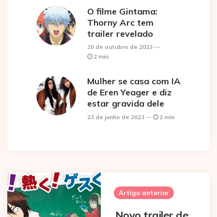
O filme Gintama:
Thorny Arc tem
trailer revelado
20 de outubro de 2023
2 min
Mulher se casa com IA
de Eren Yeager e diz
estar gravida dele
23 de junho de 2023
2 min
Post
navigation
Artigo anterior
Novo trailer de