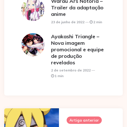
Warau Ars Notoria –
Trailer da adaptação
anime
23 de junho de 2022
2 min
Ayakashi Triangle –
Nova imagem
promocional e equipe
de produção
revelados
2 de setembro de 2022
1 min
Post
navigation
Artigo anterior