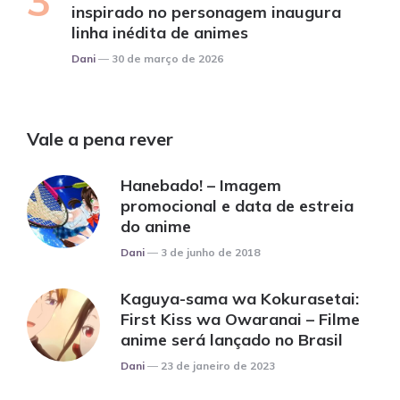
inspirado no personagem inaugura
linha inédita de animes
Posted
Dani
30 de março de 2026
Vale a pena rever
Hanebado! – Imagem
promocional e data de estreia
do anime
Posted
Dani
3 de junho de 2018
Kaguya-sama wa Kokurasetai:
First Kiss wa Owaranai – Filme
anime será lançado no Brasil
Posted
Dani
23 de janeiro de 2023