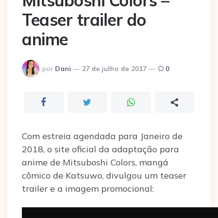
Mitsuboshi Colors –
Teaser trailer do
anime
Postado
por
Dani
27 de julho de 2017
0
por
Com estreia agendada para Janeiro de
2018, o site oficial da adaptação para
anime de Mitsuboshi Colors, mangá
cômico de Katsuwo, divulgou um teaser
trailer e a imagem promocional: