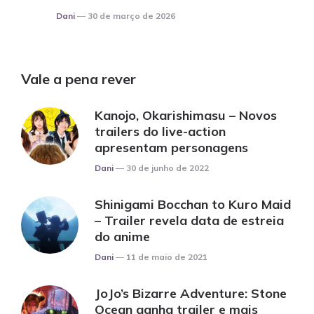
Posted
Dani
30 de março de 2026
Vale a pena rever
Kanojo, Okarishimasu – Novos
trailers do live-action
apresentam personagens
Posted
Dani
30 de junho de 2022
Shinigami Bocchan to Kuro Maid
– Trailer revela data de estreia
do anime
Posted
Dani
11 de maio de 2021
JoJo’s Bizarre Adventure: Stone
Ocean ganha trailer e mais