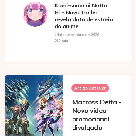
Kami-sama ni Natta
Hi – Novo trailer
revela data de estreia
do anime
14 de setembro de 2020
2 min
Post
navigation
Artigo anterior
Macross Delta -
Novo vídeo
promocional
divulgado