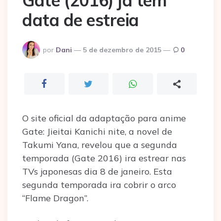
Gate (2016) já tem
data de estreia
Postado
por
Dani
5 de dezembro de 2015
0
por
O site oficial da adaptação para anime
Gate: Jieitai Kanichi nite, a novel de
Takumi Yana, revelou que a segunda
temporada (Gate 2016) ira estrear nas
TVs japonesas dia 8 de janeiro. Esta
segunda temporada ira cobrir o arco
“Flame Dragon”.