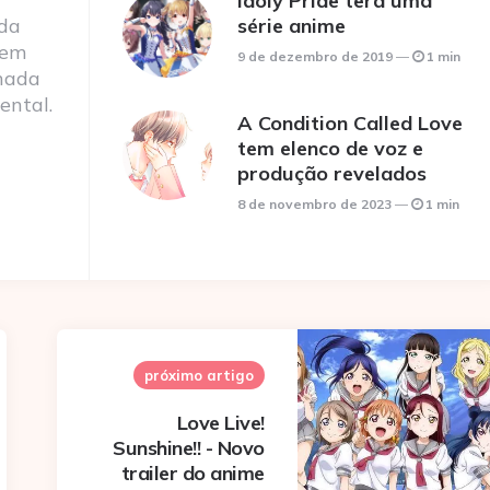
Idoly Pride terá uma
 da
série anime
 em
9 de dezembro de 2019
1 min
nada
ental.
A Condition Called Love
tem elenco de voz e
produção revelados
8 de novembro de 2023
1 min
próximo artigo
Love Live!
Sunshine!! - Novo
trailer do anime