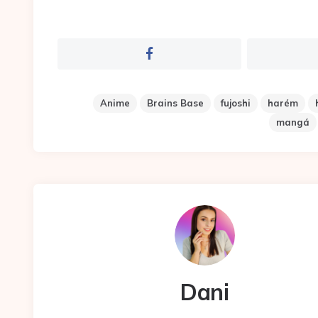
Anime
Brains Base
fujoshi
harém
mangá
Dani