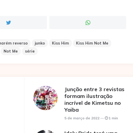
harém reverso
junko
Kiss Him
Kiss Him Not Me
Not Me
série
Junção entre 3 revistas
formam ilustração
incrível de Kimetsu no
Yaiba
5 de março de 2022
1 min