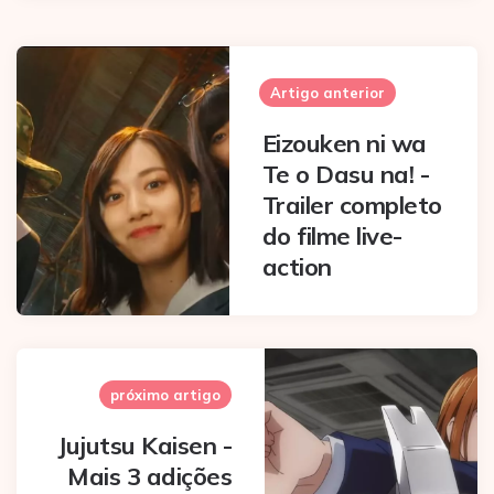
Post
navigation
Artigo anterior
Eizouken ni wa
Te o Dasu na! -
Trailer completo
do filme live-
action
próximo artigo
Jujutsu Kaisen -
Mais 3 adições