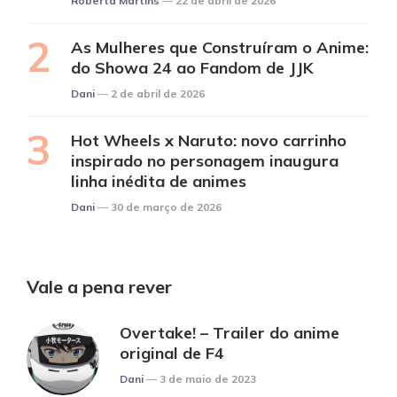
Roberta Martins
22 de abril de 2026
As Mulheres que Construíram o Anime:
do Showa 24 ao Fandom de JJK
Posted
Dani
2 de abril de 2026
Hot Wheels x Naruto: novo carrinho
inspirado no personagem inaugura
linha inédita de animes
Posted
Dani
30 de março de 2026
Vale a pena rever
Overtake! – Trailer do anime
original de F4
Posted
Dani
3 de maio de 2023