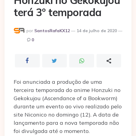
Honzuki no Gekokujou
terá 3° temporada
Postado
por
SantosRafaKX12
14 de julho de 2020
por
0
Foi anunciada a produção de uma
terceira temporada do anime Honzuki no
Gekokujou (Ascendance of a Bookworm)
durante um evento ao vivo realizado pelo
site Niconico no domingo (12). A data de
lançamento para a nova temporada não
foi divulgada até o momento.