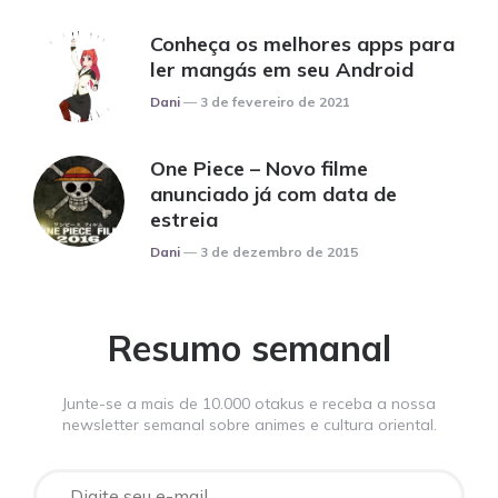
Conheça os melhores apps para
ler mangás em seu Android
Posted
Dani
3 de fevereiro de 2021
One Piece – Novo filme
anunciado já com data de
estreia
Posted
Dani
3 de dezembro de 2015
Resumo semanal
Junte-se a mais de 10.000 otakus e receba a nossa
newsletter semanal sobre animes e cultura oriental.