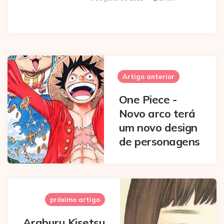
Post
navigation
Artigo anterior
One Piece -
Novo arco terá
um novo design
de personagens
próximo artigo
Araburu Kisetsu