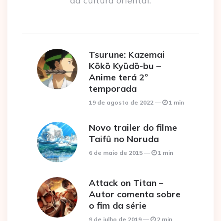
da cultura oriental.
Tsurune: Kazemai
Kōkō Kyūdō-bu –
Anime terá 2º
temporada
19 de agosto de 2022
1 min
Novo trailer do filme
Taifû no Noruda
6 de maio de 2015
1 min
Attack on Titan –
Autor comenta sobre
o fim da série
9 de julho de 2019
2 min