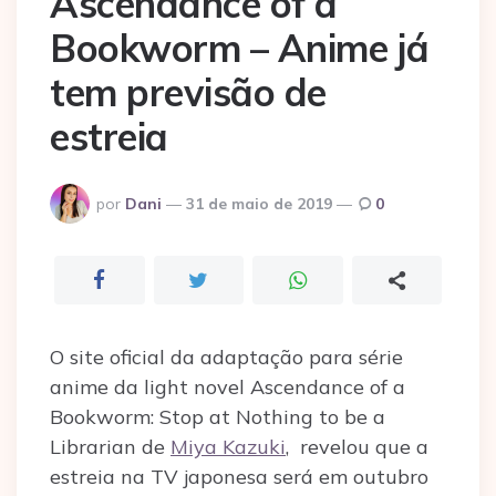
Ascendance of a
Bookworm – Anime já
tem previsão de
estreia
Postado
por
Dani
31 de maio de 2019
0
por
O site oficial da adaptação para série
anime da light novel Ascendance of a
Bookworm: Stop at Nothing to be a
Librarian de
Miya Kazuki
, revelou que a
estreia na TV japonesa será em outubro