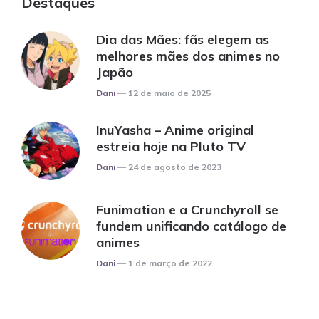
Destaques
Dia das Mães: fãs elegem as
melhores mães dos animes no
Japão
Posted
Dani
12 de maio de 2025
InuYasha – Anime original
estreia hoje na Pluto TV
Posted
Dani
24 de agosto de 2023
Funimation e a Crunchyroll se
fundem unificando catálogo de
animes
Posted
Dani
1 de março de 2022