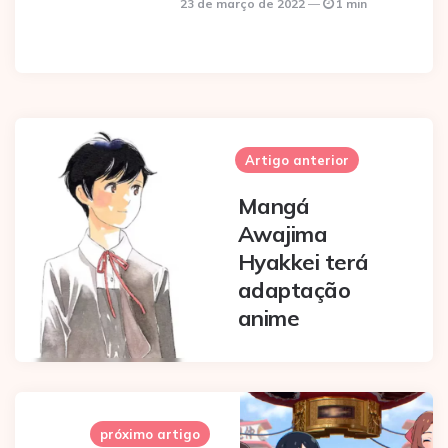
23 de março de 2022
1 min
Post
navigation
Artigo anterior
Mangá
Awajima
Hyakkei terá
adaptação
anime
próximo artigo