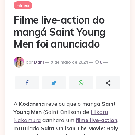
Filmes
Filme live-action do
mangá Saint Young
Men foi anunciado
Postado
por
Dani
9 de maio de 2024
0
por
A
Kodansha
revelou que o mangá
Saint
Young Men
(Saint Oniisan) de
Hikaru
Nakamura
ganhará um
filme live-action
,
intitulado
Saint Oniisan The Movie: Holy