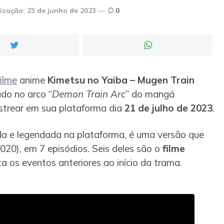
ização:
23 de junho de 2023
0
filme
anime
Kimetsu no Yaiba – Mugen Train
ado no arco “
Demon Train Arc
” do mangá
estrear em sua plataforma dia
21 de julho de 2023
.
ada e legendada na plataforma, é uma versão que
020), em 7 episódios. Seis deles são o
filme
a os eventos anteriores ao início da trama.