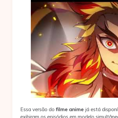
Essa versão do
filme anime
já está dispon
exibiram os episódios em modelo simultâne