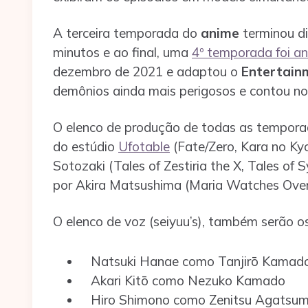
A terceira temporada do
anime
terminou d
minutos e ao final, uma
4º temporada foi a
dezembro de 2021 e adaptou o
Entertainm
demônios ainda mais perigosos e contou n
O elenco de produção de todas as tempora
do estúdio
Ufotable
(Fate/Zero, Kara no Ky
Sotozaki (Tales of Zestiria the X, Tales o
por Akira Matsushima (Maria Watches Over U
O elenco de voz (seiyuu’s), também serão 
Natsuki Hanae como Tanjirō Kamad
Akari Kitō como Nezuko Kamado
Hiro Shimono como Zenitsu Agatsu