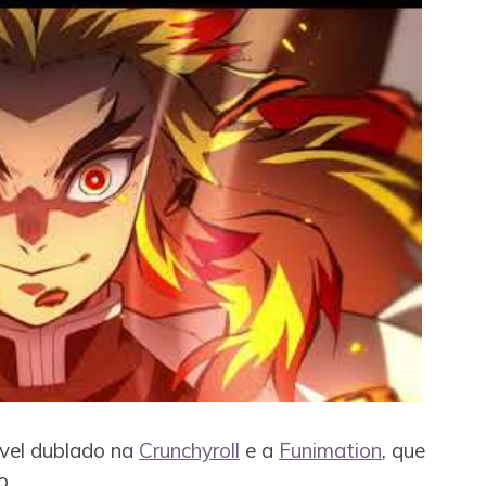
ível dublado na
Crunchyroll
e a
Funimation
, que
o.