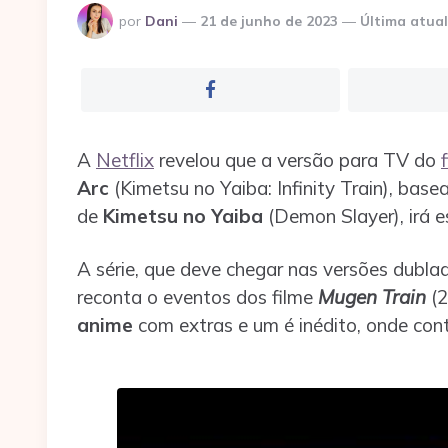
Postado
por
Dani
21 de junho de 2023
Última atual
por
A
Netflix
revelou que a versão para TV do
Arc
(Kimetsu no Yaiba: Infinity Train), base
de
Kimetsu no Yaiba
(Demon Slayer), irá 
A série, que deve chegar nas versões dubl
reconta o eventos dos filme
Mugen Train
(2
anime
com extras e um é inédito, onde cont