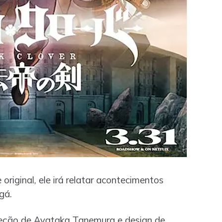
original, ele irá relatar acontecimentos
gá.
reção de Ayataka Tanemura e design de