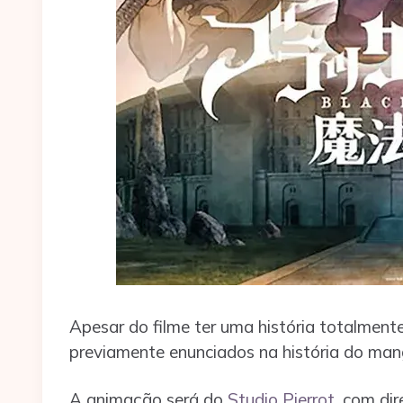
Apesar do filme ter uma história totalmente 
previamente enunciados na história do man
A animação será do
Studio Pierrot
, com di