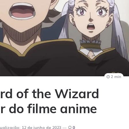
2 min
rd of the Wizard
r do filme anime
ualização:
12 de junho de 2023
0