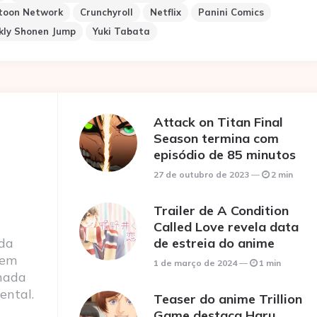
toon Network
Crunchyroll
Netflix
Panini Comics
ly Shonen Jump
Yuki Tabata
Attack on Titan Final
Season termina com
episódio de 85 minutos
27 de outubro de 2023
2 min
Trailer de A Condition
Called Love revela data
 da
de estreia do anime
 em
1 de março de 2024
1 min
nada
ental.
Teaser do anime Trillion
Game destaca Haru