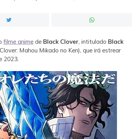
do
filme anime
de
Black Clover
, intitulado
Black
Clover: Mahоu Mikado no Ken), que irá estrear
e 2023.