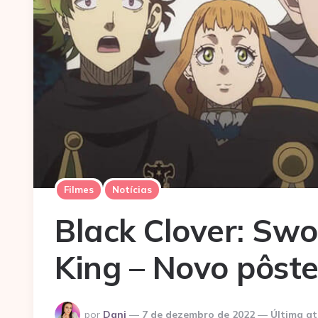
Filmes
Notícias
Black Clover: Swo
King – Novo pôste
Postado
por
Dani
7 de dezembro de 2022
Última at