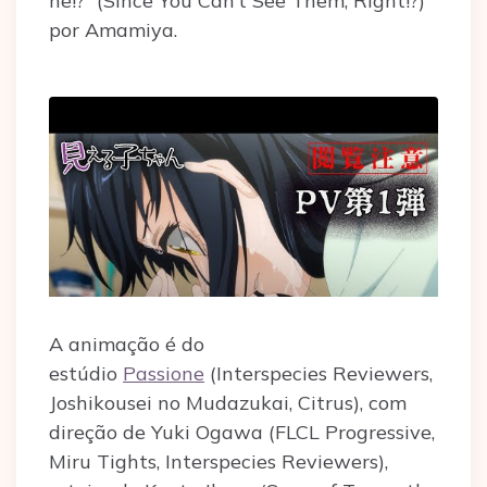
ne!?” (Since You Can’t See Them, Right!?)
por Amamiya.
A animação é do
estúdio
Passione
(Interspecies Reviewers,
Joshikousei no Mudazukai, Citrus), com
direção de Yuki Ogawa (FLCL Progressive,
Miru Tights, Interspecies Reviewers),