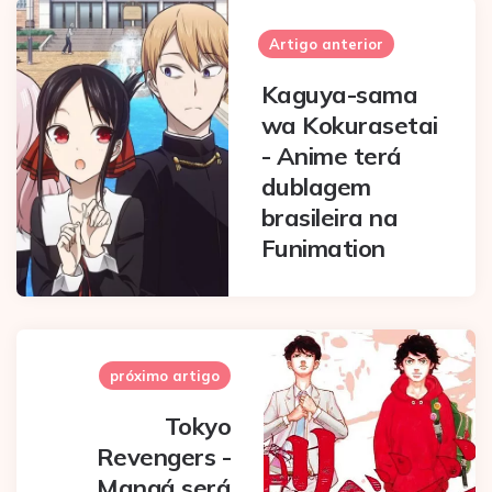
Post
navigation
Artigo anterior
Kaguya-sama
wa Kokurasetai
- Anime terá
dublagem
brasileira na
Funimation
próximo artigo
Tokyo
Revengers -
Mangá será