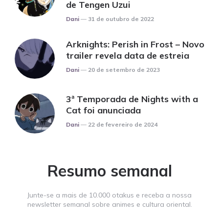
de Tengen Uzui
Posted
Dani
31 de outubro de 2022
Arknights: Perish in Frost – Novo
trailer revela data de estreia
Posted
Dani
20 de setembro de 2023
3ª Temporada de Nights with a
Cat foi anunciada
Posted
Dani
22 de fevereiro de 2024
Resumo semanal
Junte-se a mais de 10.000 otakus e receba a nossa
newsletter semanal sobre animes e cultura oriental.