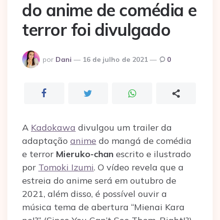
do anime de comédia e
terror foi divulgado
Postado
por
Dani
16 de julho de 2021
0
por
A
Kadokawa
divulgou um trailer da
adaptação
anime
do mangá de comédia
e terror
Mieruko-chan
escrito e ilustrado
por
Tomoki Izumi
. O vídeo revela que a
estreia do anime será em outubro de
2021, além disso, é possível ouvir a
música tema de abertura “Mienai Kara