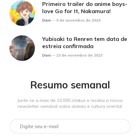
Primeiro trailer do anime boys-
love Go for It, Nakamura!
Posted
Dani
9 de novembro de 2024
Yubisaki to Renren tem data de
estreia confirmada
Posted
Dani
23 de novembro de 2023
Resumo semanal
Junte-se a mais de 10.000 otakus e receba a nossa
newsletter semanal sobre animes e cultura oriental.