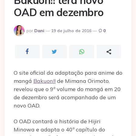
Bakuon!! terá novo
OAD em dezembro
Postado
por
Dani
19 de julho de 2016
0
por
O site oficial da adaptação para anime do
mangá
Bakuon!!
de Mimana Orimoto,
revelou que o 9º volume do mangá em 20
de dezembro será acompanhado de um
novo OAD.
O OAD contará a história de Hijiri
Minowa e adapta o 40º capítulo do