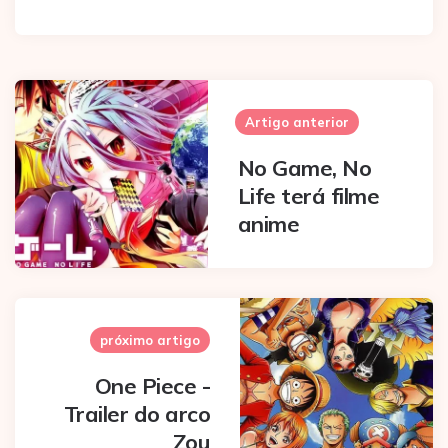
Post
navigation
Artigo anterior
No Game, No
Life terá filme
anime
próximo artigo
One Piece -
Trailer do arco
Zou