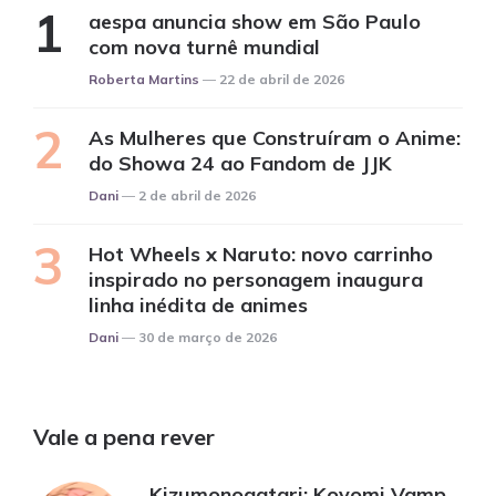
aespa anuncia show em São Paulo
com nova turnê mundial
Posted
Roberta Martins
22 de abril de 2026
As Mulheres que Construíram o Anime:
do Showa 24 ao Fandom de JJK
Posted
Dani
2 de abril de 2026
Hot Wheels x Naruto: novo carrinho
inspirado no personagem inaugura
linha inédita de animes
Posted
Dani
30 de março de 2026
Vale a pena rever
Kizumonogatari: Koyomi Vamp