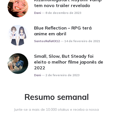
tem novo trailer revelado
Posted
Dani
8 de dezembro de 2023
Blue Reflection – RPG terá
anime em abril
Posted
SantosRafaKX12
14 de fevereiro de 2021
Small, Slow, But Steady foi
eleito o melhor filme japonês de
2022
Posted
Dani
2 de fevereiro de 2023
Resumo semanal
Junte-se a mais de 10.000 otakus e receba a nossa