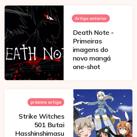
Post
navigation
Artigo anterior
Death Note -
Primeiras
imagens do
novo mangá
one-shot
próximo artigo
Strike Witches
501 Butai
Hasshinshimasu