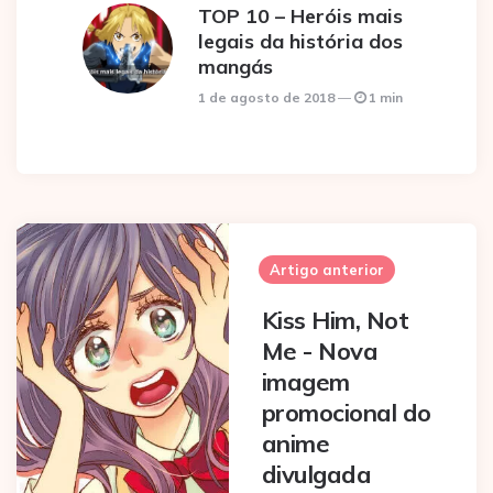
TOP 10 – Heróis mais
legais da história dos
mangás
1 de agosto de 2018
1 min
Post
navigation
Artigo anterior
Kiss Him, Not
Me - Nova
imagem
promocional do
anime
divulgada