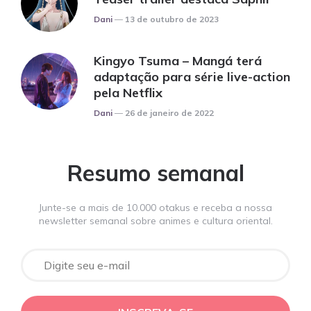
Posted
Dani
13 de outubro de 2023
Kingyo Tsuma – Mangá terá
adaptação para série live-action
pela Netflix
Posted
Dani
26 de janeiro de 2022
Resumo semanal
Junte-se a mais de 10.000 otakus e receba a nossa
newsletter semanal sobre animes e cultura oriental.