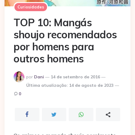
Curiosidades
TOP 10: Mangás
shoujo recomendados
por homens para
outros homens
Postado
por
Dani
14 de setembro de 2016
por
Última atualização:
14 de agosto de 2023
0