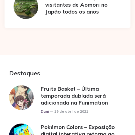
visitantes de Aomori no
Japão todos os anos
Destaques
Fruits Basket – Última
temporada dublada será
adicionada na Funimation
Posted
Dani
19 de abril de 2021
Pokémon Colors – Exposição
digital interativa retorna ao