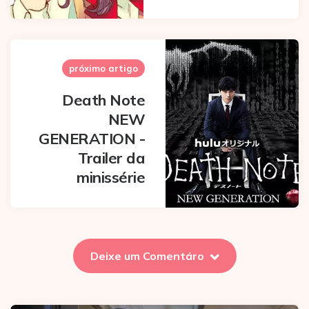
próximo artigo
Death Note
NEW
GENERATION -
Trailer da
minissérie
Deixe um Comentáro