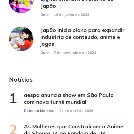
Japão
Posted
Dani
16 de junho de 2023
Japão inicia plano para expandir
indústria de conteúdo, anime e
jogos
Posted
Dani
7 de novembro de 2024
Notícias
aespa anuncia show em São Paulo
com nova turnê mundial
Posted
Roberta Martins
22 de abril de 2026
As Mulheres que Construíram o Anime:
do Showa 24 ao Fandom de JJK