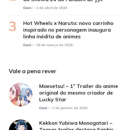
Posted
Dani
2 de abril de 2026
Hot Wheels x Naruto: novo carrinho
inspirado no personagem inaugura
linha inédita de animes
Posted
Dani
30 de março de 2026
Vale a pena rever
Maesetsu! – 1º Trailer do anime
original do mesmo criador de
Lucky Star
Posted
Dani
7 de janeiro de 2020
Kekkon Yubiwa Monogatari –
Teaser trailer destaca Saphir