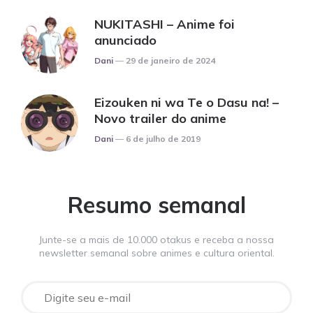
NUKITASHI – Anime foi
anunciado
Posted
Dani
29 de janeiro de 2024
Eizouken ni wa Te o Dasu na! –
Novo trailer do anime
Posted
Dani
6 de julho de 2019
Resumo semanal
Junte-se a mais de 10.000 otakus e receba a nossa
newsletter semanal sobre animes e cultura oriental.