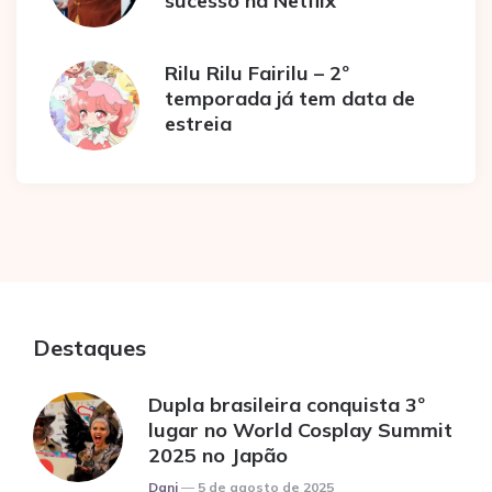
sucesso na Netflix
Rilu Rilu Fairilu – 2º
temporada já tem data de
estreia
Destaques
Dupla brasileira conquista 3º
lugar no World Cosplay Summit
2025 no Japão
Posted
Dani
5 de agosto de 2025