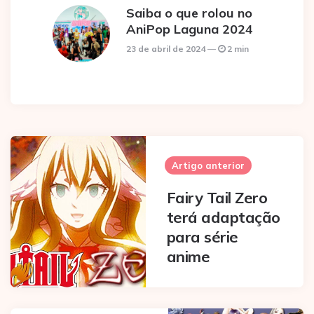
Saiba o que rolou no
AniPop Laguna 2024
23 de abril de 2024
2 min
Post
navigation
Artigo anterior
Fairy Tail Zero
terá adaptação
para série
anime