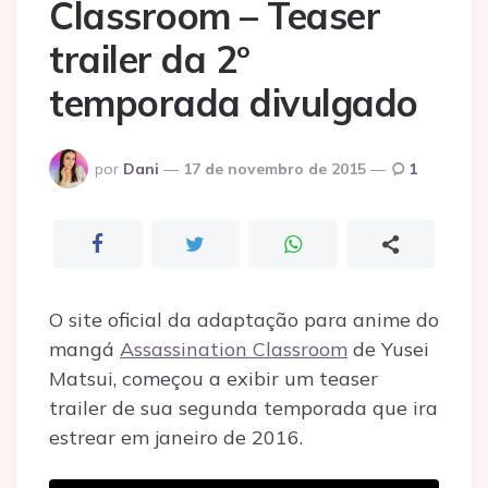
Classroom – Teaser
trailer da 2º
temporada divulgado
Postado
por
Dani
17 de novembro de 2015
1
por
O site oficial da adaptação para anime do
mangá
Assassination Classroom
de Yusei
Matsui, começou a exibir um teaser
trailer de sua segunda temporada que ira
estrear em janeiro de 2016.