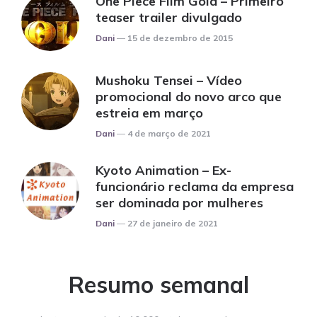
One Piece Film Gold – Primeiro
teaser trailer divulgado
Posted
Dani
15 de dezembro de 2015
Mushoku Tensei – Vídeo
promocional do novo arco que
estreia em março
Posted
Dani
4 de março de 2021
Kyoto Animation – Ex-
funcionário reclama da empresa
ser dominada por mulheres
Posted
Dani
27 de janeiro de 2021
Resumo semanal