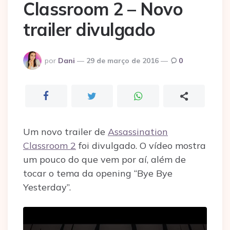
Classroom 2 – Novo
trailer divulgado
Postado
por
Dani
29 de março de 2016
0
por
Um novo trailer de
Assassination
Classroom 2
foi divulgado. O vídeo mostra
um pouco do que vem por aí, além de
tocar o tema da opening “Bye Bye
Yesterday”.