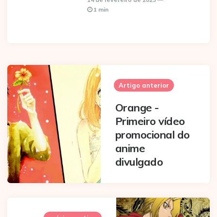
1 min
Post
navigation
Artigo anterior
Orange -
Primeiro vídeo
promocional do
anime
divulgado