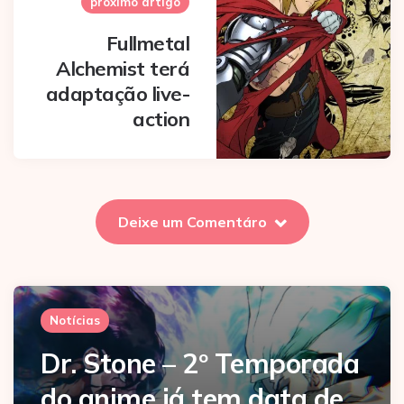
próximo artigo
Fullmetal
Alchemist terá
adaptação live-
action
Deixe um Comentáro
Notícias
Dr. Stone – 2º Temporada
do anime já tem data de