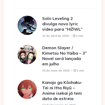
Solo Leveling 2
divulga novo lyric
video para “H∅WL”
22 de abril de 2025
1 min
Demon Slayer /
Kimetsu No Yaiba – 3º
Novel será lançada
em julho
15 de maio de 2020
1 min
Kanojo ga Kōshaku-
Tei ni Itta Riyū –
Anime isekai já tem
data de estreia
14 de fevereiro de 2023